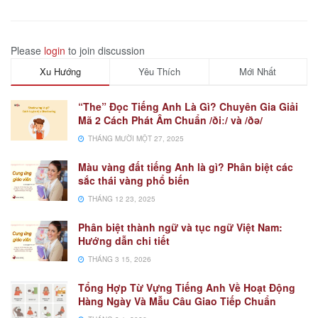
Please
login
to join discussion
Xu Hướng
Yêu Thích
Mới Nhất
“The” Đọc Tiếng Anh Là Gì? Chuyên Gia Giải
Mã 2 Cách Phát Âm Chuẩn /ðiː/ và /ðə/
THÁNG MƯỜI MỘT 27, 2025
Màu vàng đất tiếng Anh là gì? Phân biệt các
sắc thái vàng phổ biến
THÁNG 12 23, 2025
Phân biệt thành ngữ và tục ngữ Việt Nam:
Hướng dẫn chi tiết
THÁNG 3 15, 2026
Tổng Hợp Từ Vựng Tiếng Anh Về Hoạt Động
Hàng Ngày Và Mẫu Câu Giao Tiếp Chuẩn