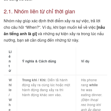
2.1. Nhóm liên từ chỉ thời gian
Nhóm này giúp xác định thời điểm xảy ra sự việc, trả lời
cho câu hỏi “When?”. Ví dụ, khi bạn muốn kể về việc
[nấu
ăn tiếng anh là gì]
và những sự kiện xảy ra trong lúc nấu
nướng, bạn sẽ cần dùng đến những từ này.
Li
ê
n
Ý nghĩa & Cách dùng
Ví dụ
t
ừ
Diễn tả hành
His phone
W
Trong khi / Khi:
động xảy ra cùng lúc hoặc một
rang
hi
while
hành động đang xảy ra thì
he was
le
hành động khác xen vào.
eating dinner.
/
W
(Điện thoại
h
reo trong khi
e
anh ấy đang