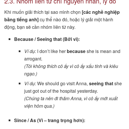
2.3. Nhóm liên từ chỉ nguyên nhân, lý do
Khi muốn giải thích tại sao mình chọn
[các nghề nghiệp
bằng tiếng anh]
cụ thể nào đó, hoặc lý giải một hành
động, bạn sẽ cần nhóm liên từ này.
Because / Seeing that (Bởi vì):
Ví dụ:
I don’t like her
because
she is mean and
arrogant.
(Tôi không thích cô ấy vì cô ấy xấu tính và kiêu
ngạo.)
Ví dụ:
We should go visit Anna,
seeing that
she
just got out of the hospital yesterday.
(Chúng ta nên đi thăm Anna, vì cô ấy mới xuất
viện hôm qua.)
Since / As (Vì – trang trọng hơn):