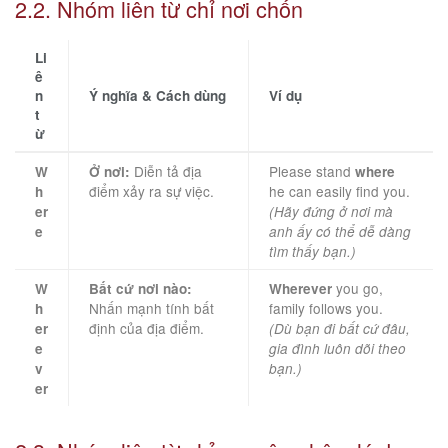
2.2. Nhóm liên từ chỉ nơi chốn
Li
ê
n
Ý nghĩa & Cách dùng
Ví dụ
t
ừ
Diễn tả địa
Please stand
W
Ở nơi:
where
điểm xảy ra sự việc.
he can easily find you.
h
er
(Hãy đứng ở nơi mà
e
anh ấy có thể dễ dàng
tìm thấy bạn.)
you go,
W
Bất cứ nơi nào:
Wherever
Nhấn mạnh tính bất
family follows you.
h
định của địa điểm.
er
(Dù bạn đi bất cứ đâu,
e
gia đình luôn dõi theo
v
bạn.)
er