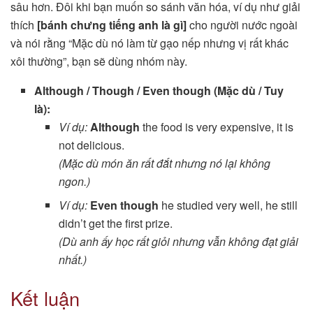
sâu hơn. Đôi khi bạn muốn so sánh văn hóa, ví dụ như giải
thích
[bánh chưng tiếng anh là gì]
cho người nước ngoài
và nói rằng “Mặc dù nó làm từ gạo nếp nhưng vị rất khác
xôi thường”, bạn sẽ dùng nhóm này.
Although / Though / Even though (Mặc dù / Tuy
là):
Ví dụ:
Although
the food is very expensive, it is
not delicious.
(Mặc dù món ăn rất đắt nhưng nó lại không
ngon.)
Ví dụ:
Even though
he studied very well, he still
didn’t get the first prize.
(Dù anh ấy học rất giỏi nhưng vẫn không đạt giải
nhất.)
Kết luận