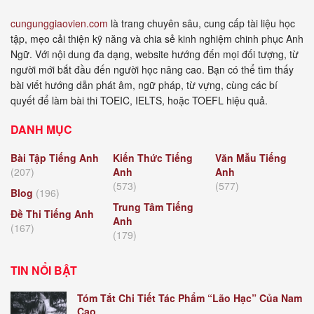
cungunggiaovien.com
là trang chuyên sâu, cung cấp tài liệu học
tập, mẹo cải thiện kỹ năng và chia sẻ kinh nghiệm chinh phục Anh
Ngữ. Với nội dung đa dạng, website hướng đến mọi đối tượng, từ
người mới bắt đầu đến người học nâng cao. Bạn có thể tìm thấy
bài viết hướng dẫn phát âm, ngữ pháp, từ vựng, cùng các bí
quyết để làm bài thi TOEIC, IELTS, hoặc TOEFL hiệu quả.
DANH MỤC
Bài Tập Tiếng Anh
Kiến Thức Tiếng
Văn Mẫu Tiếng
(207)
Anh
Anh
(573)
(577)
Blog
(196)
Trung Tâm Tiếng
Đề Thi Tiếng Anh
Anh
(167)
(179)
TIN NỔI BẬT
Tóm Tắt Chi Tiết Tác Phẩm “Lão Hạc” Của Nam
Cao