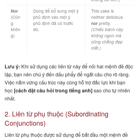
Dùng để bổ sung một ý
This cake is
Nor
(Cũn
phủ định vào một ý
neither delicious
g
phủ định đã có trước
pretty.
nor
khôn
đó.
(Chiếc bánh này
g)
không ngon mà
cũng chẳng đẹp
mắt.)
Lưu ý:
Khi sử dụng các liên từ này để nối hai mệnh đề độc
lập, bạn nên chú ý đến dấu phẩy để ngắt câu cho rõ ràng.
Việc nắm vững cấu trúc này cũng hỗ trợ đắc lực khi bạn
học
[cách đặt câu hỏi trong tiếng anh]
sao cho tự nhiên
nhất.
2. Liên từ phụ thuộc (Subordinating
Conjunctions)
Liên từ phụ thuộc được sử dụng để bắt đầu một mệnh đề