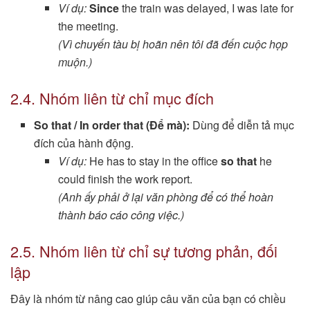
Ví dụ:
Since
the train was delayed, I was late for
the meeting.
(Vì chuyến tàu bị hoãn nên tôi đã đến cuộc họp
muộn.)
2.4. Nhóm liên từ chỉ mục đích
So that / In order that (Để mà):
Dùng để diễn tả mục
đích của hành động.
Ví dụ:
He has to stay in the office
so that
he
could finish the work report.
(Anh ấy phải ở lại văn phòng để có thể hoàn
thành báo cáo công việc.)
2.5. Nhóm liên từ chỉ sự tương phản, đối
lập
Đây là nhóm từ nâng cao giúp câu văn của bạn có chiều