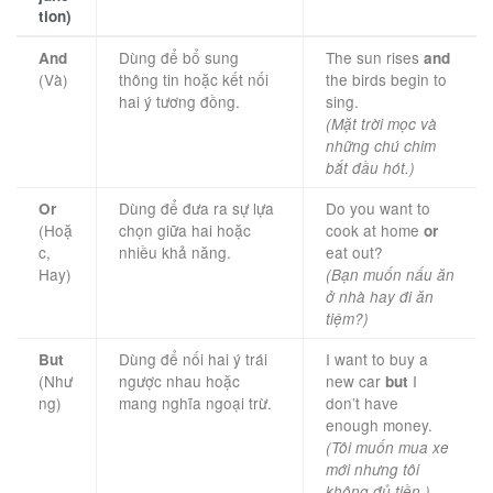
tion)
Dùng để bổ sung
The sun rises
And
and
(Và)
thông tin hoặc kết nối
the birds begin to
hai ý tương đồng.
sing.
(Mặt trời mọc và
những chú chim
bắt đầu hót.)
Dùng để đưa ra sự lựa
Do you want to
Or
(Hoặ
chọn giữa hai hoặc
cook at home
or
c,
nhiều khả năng.
eat out?
Hay)
(Bạn muốn nấu ăn
ở nhà hay đi ăn
tiệm?)
Dùng để nối hai ý trái
I want to buy a
But
(Như
ngược nhau hoặc
new car
I
but
ng)
mang nghĩa ngoại trừ.
don’t have
enough money.
(Tôi muốn mua xe
mới nhưng tôi
không đủ tiền.)