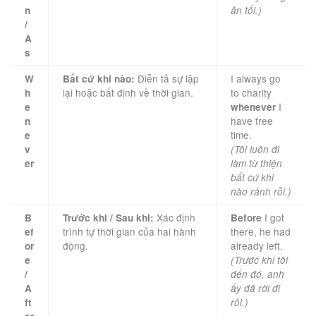
n
ăn tối.)
/
A
s
Diễn tả sự lặp
I always go
W
Bất cứ khi nào:
lại hoặc bất định về thời gian.
to charity
h
I
e
whenever
have free
n
time.
e
v
(Tôi luôn đi
er
làm từ thiện
bất cứ khi
nào rảnh rỗi.)
Xác định
I got
B
Trước khi / Sau khi:
Before
trình tự thời gian của hai hành
there, he had
ef
động.
already left.
or
e
(Trước khi tôi
/
đến đó, anh
A
ấy đã rời đi
ft
rồi.)