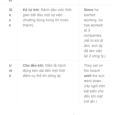
er
Đánh dấu mốc thời
he
Si
Kể từ khi:
Since
gian bắt đầu một sự việc
started
n
(thường dùng trong thì hoàn
working, he
c
thành).
has worked
e
at 3
companies.
(Kể từ khi đi
làm, anh ấy
đã làm việc
tại 3 công ty.)
Diễn tả hành
They sat on
U
Cho đến khi:
động kéo dài đến một thời
the beach
nt
điểm cụ thể thì dừng lại.
the sun
il
until
went down.
(Họ ngồi trên
bãi biển cho
đến khi mặt
trời lặn.)