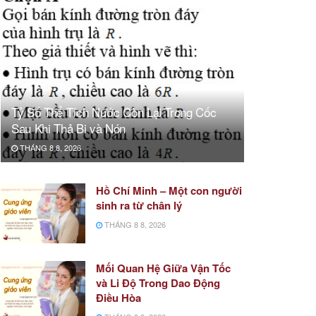
Tỷ Số Thể Tích Nước Còn Lại Trong Cốc
Sau Khi Thả Bi và Nón
THÁNG 8 8, 2026
Hồ Chí Minh – Một con người
sinh ra từ chân lý
THÁNG 8 8, 2026
Mối Quan Hệ Giữa Vận Tốc
và Li Độ Trong Dao Động
Điều Hòa