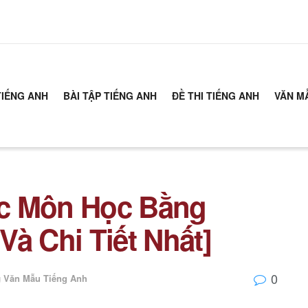
TIẾNG ANH
BÀI TẬP TIẾNG ANH
ĐỀ THI TIẾNG ANH
VĂN M
c Môn Học Bằng
à Chi Tiết Nhất]
0
g
Văn Mẫu Tiếng Anh