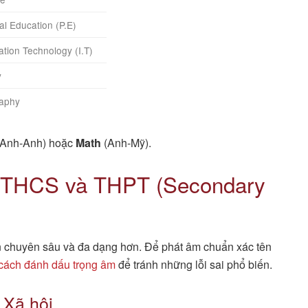
al Education (P.E)
ation Technology (I.T)
y
aphy
Anh-Anh) hoặc
Math
(Anh-Mỹ).
p THCS và THPT (Secondary
ên chuyên sâu và đa dạng hơn. Để phát âm chuẩn xác tên
cách đánh dấu trọng âm
để tránh những lỗi sai phổ biến.
 Xã hội