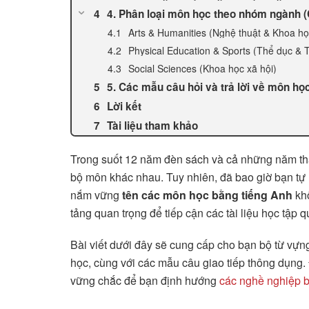
4. Phân loại môn học theo nhóm ngành (
Arts & Humanities (Nghệ thuật & Khoa h
Physical Education & Sports (Thể dục & 
Social Sciences (Khoa học xã hội)
5. Các mẫu câu hỏi và trả lời về môn họ
Lời kết
Tài liệu tham khảo
Trong suốt 12 năm đèn sách và cả những năm thán
bộ môn khác nhau. Tuy nhiên, đã bao giờ bạn tự 
nắm vững
tên các môn học bằng tiếng Anh
khô
tảng quan trọng để tiếp cận các tài liệu học tập q
Bài viết dưới đây sẽ cung cấp cho bạn bộ từ vựn
học, cùng với các mẫu câu giao tiếp thông dụng.
vững chắc để bạn định hướng
các nghề nghiệp b