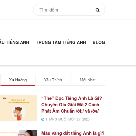
ẪU TIẾNG ANH
TRUNG TÂM TIẾNG ANH
BLOG
Xu Hướng
Yêu Thích
Mới Nhất
“The” Đọc Tiếng Anh Là Gì?
Chuyên Gia Giải Mã 2 Cách
Phát Âm Chuẩn /ðiː/ và /ðə/
THÁNG MƯỜI MỘT 27, 2025
Màu vàng đất tiếng Anh là gì?