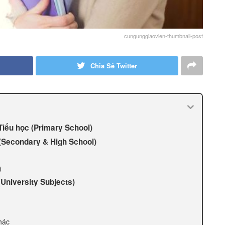
cungunggiaovien-thumbnail-post
Chia Sẻ Twitter
Tiểu học (Primary School)
(Secondary & High School)
)
University Subjects)
hác