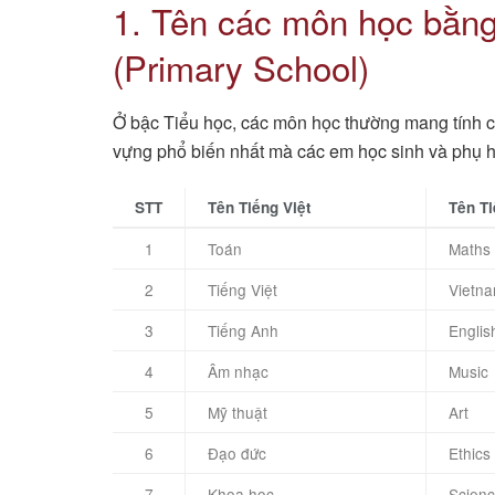
1. Tên các môn học bằng
(Primary School)
Ở bậc Tiểu học, các môn học thường mang tính c
vựng phổ biến nhất mà các em học sinh và phụ 
STT
Tên Tiếng Việt
Tên T
1
Toán
Maths 
2
Tiếng Việt
Vietn
3
Tiếng Anh
Englis
4
Âm nhạc
Music
5
Mỹ thuật
Art
6
Đạo đức
Ethics
7
Khoa học
Scien