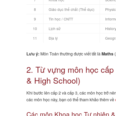
8
Giáo dục thể chất (Thể dục)
Physic
9
Tin học / CNTT
Inform
10
Lịch sử
Histor
11
Địa lý
Geogr
Lưu ý:
Môn Toán thường được viết tắt là
Maths
(
2. Từ vựng môn học cấ
& High School)
Khi bước lên cấp 2 và cấp 3, các môn học trở n
các môn học này, bạn có thể tham khảo thêm về
Các môn Khoa học Tự nhiên &