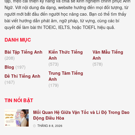
tập, mẹo cải thiện kỹ năng và chia sẻ kinh nghiệm chinh phục Anh
Ngữ. Với nội dung đa dạng, website hướng đến mọi đối tượng, từ
người mới bắt đầu đến người học nâng cao. Bạn có thể tìm thấy
bài viết hướng dẫn phát âm, ngữ pháp, từ vựng, cùng các bí
quyết để làm bài thi TOEIC, IELTS, hoặc TOEFL hiệu quả.
DANH MỤC
Bài Tập Tiếng Anh
Kiến Thức Tiếng
Văn Mẫu Tiếng
(208)
Anh
Anh
(573)
(578)
Blog
(197)
Trung Tâm Tiếng
Đề Thi Tiếng Anh
Anh
(167)
(179)
TIN NỔI BẬT
Mối Quan Hệ Giữa Vận Tốc và Li Độ Trong Dao
Động Điều Hòa
THÁNG 8 8, 2026