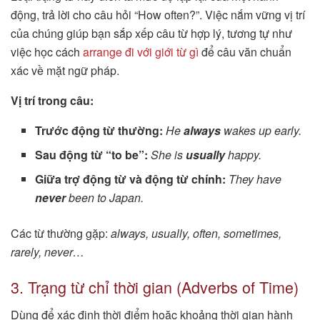
động, trả lời cho câu hỏi “How often?”. Việc nắm vững vị trí
của chúng giúp bạn sắp xếp câu từ hợp lý, tương tự như
việc học cách
arrange đi với giới từ gì
để câu văn chuẩn
xác về mặt ngữ pháp.
Vị trí trong câu:
Trước động từ thường:
He
always
wakes up early.
Sau động từ “to be”:
She is
usually
happy.
Giữa trợ động từ và động từ chính:
They have
never
been to Japan.
Các từ thường gặp:
always, usually, often, sometimes,
rarely, never…
3. Trạng từ chỉ thời gian (Adverbs of Time)
Dùng để xác định thời điểm hoặc khoảng thời gian hành