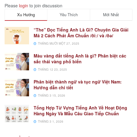
Please
login
to join discussion
Xu Hướng
Yêu Thích
Mới Nhất
“The” Đọc Tiếng Anh Là Gì? Chuyên Gia Giải
Mã 2 Cách Phát Âm Chuẩn /ðiː/ và /ðə/
THÁNG MƯỜI MỘT 27, 2025
Màu vàng đất tiếng Anh là gì? Phân biệt các
sắc thái vàng phổ biến
THÁNG 12 23, 2025
Phân biệt thành ngữ và tục ngữ Việt Nam:
Hướng dẫn chi tiết
THÁNG 3 15, 2026
Tổng Hợp Từ Vựng Tiếng Anh Về Hoạt Động
Hàng Ngày Và Mẫu Câu Giao Tiếp Chuẩn
THÁNG 3 1, 2026