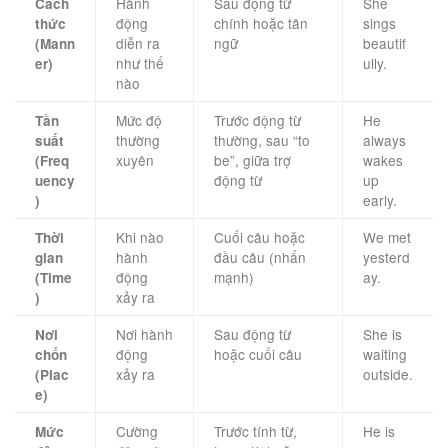
Hành
Sau động từ
She
Cách
động
chính hoặc tân
sings
thức
diễn ra
ngữ
beautif
(Mann
như thế
ully.
er)
nào
Mức độ
Trước động từ
He
Tần
thường
thường, sau “to
always
suất
xuyên
be”, giữa trợ
wakes
(Freq
động từ
up
uency
early.
)
Khi nào
Cuối câu hoặc
We met
Thời
hành
đầu câu (nhấn
yesterd
gian
động
mạnh)
ay.
(Time
xảy ra
)
Nơi hành
Sau động từ
She is
Nơi
động
hoặc cuối câu
waiting
chốn
xảy ra
outside.
(Plac
e)
Cường
Trước tính từ,
He is
Mức