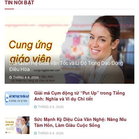
TIN NỔI BẬT
Mối Quan Hệ Giữa Vận Tốc và Li Độ Trong Dao Động
Điều Hòa
THÁNG 8 8, 2026
Giải mã Cụm động từ “Put Up” trong Tiếng
Anh: Nghĩa và Ví dụ Chi tiết
THÁNG 8 8, 2026
Sức Mạnh Kỳ Diệu Của Văn Nghệ: Nâng Niu
Tâm Hồn, Làm Giàu Cuộc Sống
THÁNG 8 8, 2026