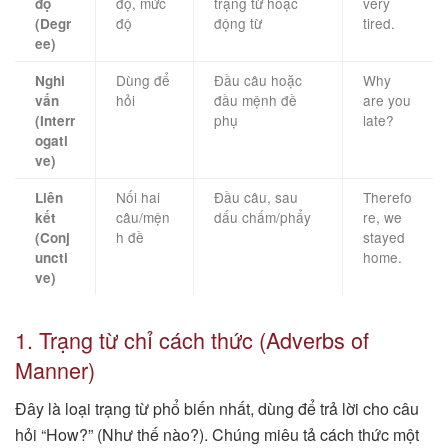
độ, mức
trạng từ hoặc
very
độ
độ
động từ
tired.
(Degr
ee)
Dùng để
Đầu câu hoặc
Why
Nghi
hỏi
đầu mệnh đề
are you
vấn
phụ
late?
(Interr
ogati
ve)
Nối hai
Đầu câu, sau
Therefo
Liên
câu/mện
dấu chấm/phẩy
re, we
kết
h đề
stayed
(Conj
home.
uncti
ve)
1. Trạng từ chỉ cách thức (Adverbs of
Manner)
Đây là loại trạng từ phổ biến nhất, dùng để trả lời cho câu
hỏi “How?” (Như thế nào?). Chúng miêu tả cách thức một