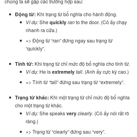
chúng ta sẽ gặp các trường hợp sau:
Động từ:
Khi trạng từ bổ nghĩa cho hành động.
Ví dụ:
She
quickly
ran
to the door. (Cô ấy chạy
nhanh ra cửa.)
=> Động từ “ran” đứng ngay sau trạng từ
“quickly”.
Tính từ:
Khi trạng từ chỉ mức độ bổ nghĩa cho tính từ.
Ví dụ:
He is
extremely
tall
. (Anh ấy cực kỳ cao.)
=> Tính từ “tall” đứng sau trạng từ “extremely”.
Trạng từ khác:
Khi một trạng từ chỉ mức độ bổ nghĩa
cho một trạng từ khác.
Ví dụ:
She speaks
very
clearly
. (Cô ấy nói rất rõ
ràng.)
=> Trạng từ “clearly” đứng sau “very”.