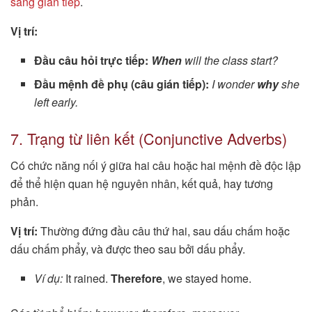
sang gián tiếp
.
Vị trí:
Đầu câu hỏi trực tiếp:
When
will the class start?
Đầu mệnh đề phụ (câu gián tiếp):
I wonder
why
she
left early.
7. Trạng từ liên kết (Conjunctive Adverbs)
Có chức năng nối ý giữa hai câu hoặc hai mệnh đề độc lập
để thể hiện quan hệ nguyên nhân, kết quả, hay tương
phản.
Vị trí:
Thường đứng đầu câu thứ hai, sau dấu chấm hoặc
dấu chấm phẩy, và được theo sau bởi dấu phẩy.
Ví dụ:
It rained.
Therefore
, we stayed home.