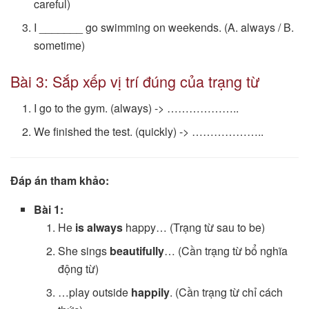
careful)
I _______ go swimming on weekends. (A. always / B.
sometime)
Bài 3: Sắp xếp vị trí đúng của trạng từ
I go to the gym. (always) -> ………………..
We finished the test. (quickly) -> ………………..
Đáp án tham khảo:
Bài 1:
He
is always
happy… (Trạng từ sau to be)
She sings
beautifully
… (Cần trạng từ bổ nghĩa
động từ)
…play outside
happily
. (Cần trạng từ chỉ cách