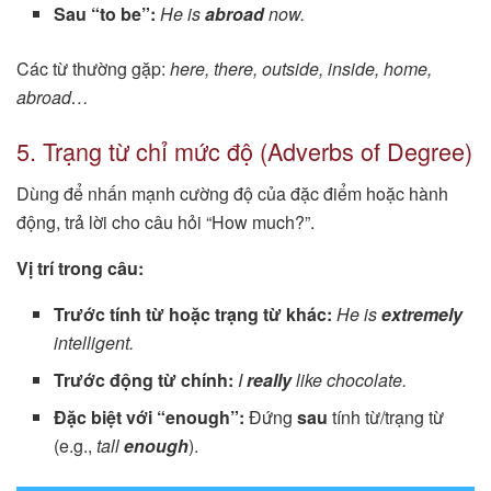
Sau “to be”:
He is
abroad
now.
Các từ thường gặp:
here, there, outside, inside, home,
abroad…
5. Trạng từ chỉ mức độ (Adverbs of Degree)
Dùng để nhấn mạnh cường độ của đặc điểm hoặc hành
động, trả lời cho câu hỏi “How much?”.
Vị trí trong câu:
Trước tính từ hoặc trạng từ khác:
He is
extremely
intelligent.
Trước động từ chính:
I
really
like chocolate.
Đặc biệt với “enough”:
Đứng
sau
tính từ/trạng từ
(e.g.,
tall
enough
).