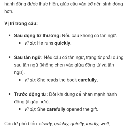
hành động được thực hiện, giúp câu văn trở nên sinh động
hơn.
Vị trí trong câu:
Sau động từ thường:
Nếu câu không có tân ngữ.
Ví dụ:
He runs
quickly
.
Sau tân ngữ:
Nếu câu có tân ngữ, trạng từ phải đứng
sau tân ngữ (không chen vào giữa động từ và tân
ngữ).
Ví dụ:
She reads the book
carefully
.
Trước động từ:
Đôi khi dùng để nhấn mạnh hành
động (ít gặp hơn).
Ví dụ:
She
carefully
opened the gift.
Các từ phổ biến:
slowly, quickly, quietly, loudly, well,