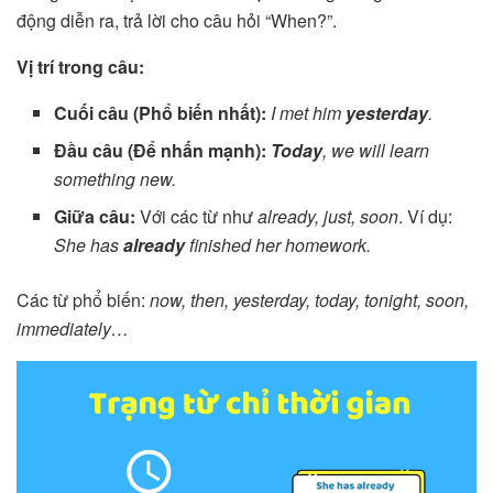
động diễn ra, trả lời cho câu hỏi “When?”.
Vị trí trong câu:
Cuối câu (Phổ biến nhất):
I met him
yesterday
.
Đầu câu (Để nhấn mạnh):
Today
, we will learn
something new.
Giữa câu:
Với các từ như
already, just, soon
. Ví dụ:
She has
already
finished her homework.
Các từ phổ biến:
now, then, yesterday, today, tonight, soon,
immediately…