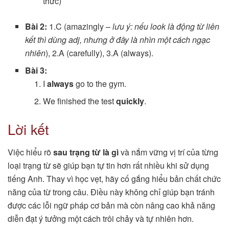
thức)
Bài 2:
1.C (amazingly –
lưu ý: nếu look là động từ liên
kết thì dùng adj, nhưng ở đây là nhìn một cách ngạc
nhiên
), 2.A (carefully), 3.A (always).
Bài 3:
I
always
go to the gym.
We finished the test
quickly
.
Lời kết
Việc hiểu rõ
sau trạng từ là gì
và nắm vững vị trí của từng
loại trạng từ sẽ giúp bạn tự tin hơn rất nhiều khi sử dụng
tiếng Anh. Thay vì học vẹt, hãy cố gắng hiểu bản chất chức
năng của từ trong câu. Điều này không chỉ giúp bạn tránh
được các lỗi ngữ pháp cơ bản mà còn nâng cao khả năng
diễn đạt ý tưởng một cách trôi chảy và tự nhiên hơn.