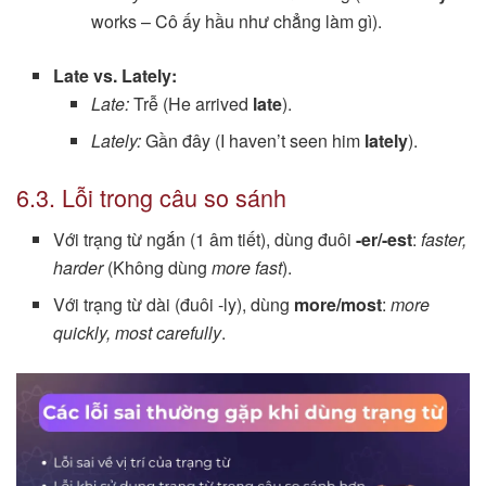
works – Cô ấy hầu như chẳng làm gì).
Late vs. Lately:
Late:
Trễ (He arrived
late
).
Lately:
Gần đây (I haven’t seen him
lately
).
6.3. Lỗi trong câu so sánh
Với trạng từ ngắn (1 âm tiết), dùng đuôi
-er/-est
:
faster,
harder
(Không dùng
more fast
).
Với trạng từ dài (đuôi -ly), dùng
more/most
:
more
quickly, most carefully
.