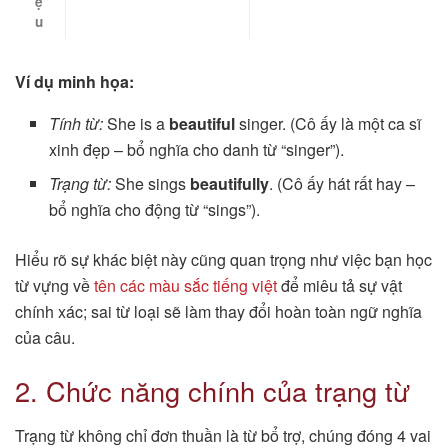
ệ
u
Ví dụ minh họa:
Tính từ:
She is a
beautiful
singer. (Cô ấy là một ca sĩ
xinh đẹp – bổ nghĩa cho danh từ “singer”).
Trạng từ:
She sings
beautifully
. (Cô ấy hát rất hay –
bổ nghĩa cho động từ “sings”).
Hiểu rõ sự khác biệt này cũng quan trọng như việc bạn học
từ vựng về
tên các màu sắc tiếng việt
để miêu tả sự vật
chính xác; sai từ loại sẽ làm thay đổi hoàn toàn ngữ nghĩa
của câu.
2. Chức năng chính của trạng từ
Trạng từ không chỉ đơn thuần là từ bổ trợ, chúng đóng 4 vai