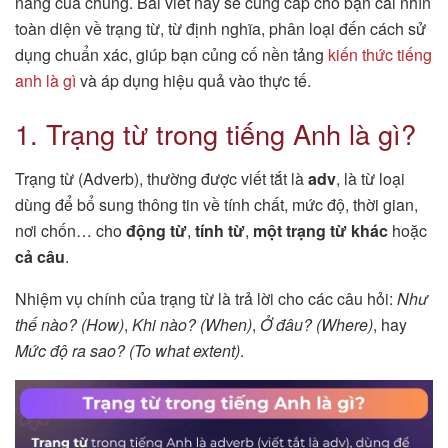
năng của chúng. Bài viết này sẽ cung cấp cho bạn cái nhìn
toàn diện về trạng từ, từ định nghĩa, phân loại đến cách sử
dụng chuẩn xác, giúp bạn củng cố nền tảng
kiến thức tiếng
anh là gì
và áp dụng hiệu quả vào thực tế.
1. Trạng từ trong tiếng Anh là gì?
Trạng từ (Adverb), thường được viết tắt là
adv
, là từ loại
dùng để bổ sung thông tin về tính chất, mức độ, thời gian,
nơi chốn… cho
động từ
,
tính từ
,
một trạng từ khác
hoặc
cả câu
.
Nhiệm vụ chính của trạng từ là trả lời cho các câu hỏi:
Như
thế nào? (How)
,
Khi nào? (When)
,
Ở đâu? (Where)
, hay
Mức độ ra sao? (To what extent)
.