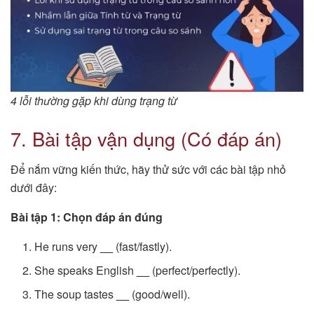
4 lỗi thường gặp khi dùng trạng từ
7. Bài tập vận dụng (Có đáp án)
Để nắm vững kiến thức, hãy thử sức với các bài tập nhỏ
dưới đây:
Bài tập 1: Chọn đáp án đúng
He runs very
__
(fast/fastly).
She speaks English
__
(perfect/perfectly).
The soup tastes
__
(good/well).