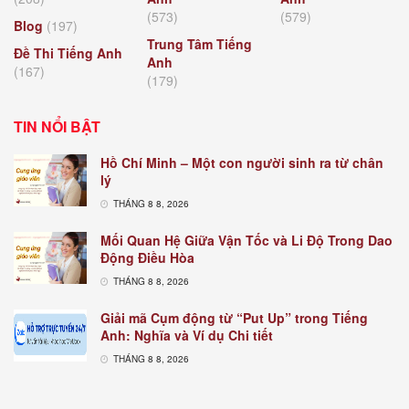
(573)
(579)
Blog
(197)
Trung Tâm Tiếng
Đề Thi Tiếng Anh
Anh
(167)
(179)
TIN NỔI BẬT
Hồ Chí Minh – Một con người sinh ra từ chân
lý
THÁNG 8 8, 2026
Mối Quan Hệ Giữa Vận Tốc và Li Độ Trong Dao
Động Điều Hòa
THÁNG 8 8, 2026
Giải mã Cụm động từ “Put Up” trong Tiếng
Anh: Nghĩa và Ví dụ Chi tiết
THÁNG 8 8, 2026