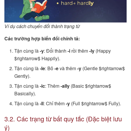
Ví dụ cách chuyển đổi thành trạng từ
Các trường hợp biến đổi chính tả:
Tận cùng là
-y
: Đổi thành
-i
rồi thêm
-ly
(Happy
$rightarrow$ Happily).
Tận cùng là
-le
: Bỏ
-e
và thêm
-y
(Gentle $rightarrow$
Gently).
Tận cùng là
-ic
: Thêm
-ally
(Basic $rightarrow$
Basically).
Tận cùng là
-ll
: Chỉ thêm
-y
(Full $rightarrow$ Fully).
3.2. Các trạng từ bất quy tắc (Đặc biệt lưu
ý)