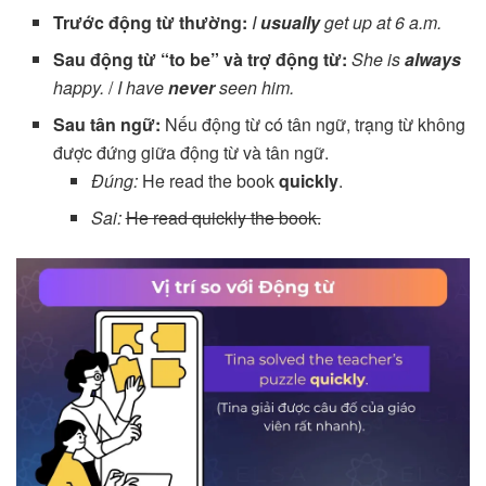
Trước động từ thường:
I
usually
get up at 6 a.m.
Sau động từ “to be” và trợ động từ:
She is
always
happy.
/
I have
never
seen him.
Sau tân ngữ:
Nếu động từ có tân ngữ, trạng từ không
được đứng giữa động từ và tân ngữ.
Đúng:
He read the book
quickly
.
Sai:
He read quickly the book.