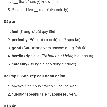
I
__
(hard/hardly) know him.
Please drive
__
(careful/carefully).
Đáp án:
fast
(Trạng từ bất quy tắc)
perfectly
(Bổ nghĩa cho động từ speaks)
good
(Sau linking verb “tastes” dùng tính từ)
hardly
(Nghĩa là: Tôi
hầu như không
biết anh ta)
carefully
(Bổ nghĩa cho động từ drive)
Bài tập 2: Sắp xếp câu hoàn chỉnh
always / the / bus / takes / She / to work.
fluently / speaks / He / Japanese / very.
Đáp án: