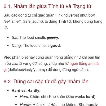
6.1. Nhầm lẫn giữa Tính từ và Trạng từ
Sau các động từ chỉ giác quan (linking verbs) như
look,
feel, smell, taste, sound
, ta dùng
Tính từ
, không dùng trạng
từ.
Sai:
The food smells
goodly
.
Đúng:
The food smells
good
.
Việc phân biệt này cũng quan trọng giống như khi bạn tìm
hiểu các từ vựng đời sống, ví dụ như từ
ngon tiếng anh là
gì
(delicious/tasty/yummy) để dùng đúng ngữ cảnh.
6.2. Dùng sai cặp từ dễ gây nhầm lẫn
Hard vs. Hardly:
Hard:
Chăm chỉ / Khó khăn (She works
hard
).
Hardly:
Hiếm khi / Hầu như không (She
hardly