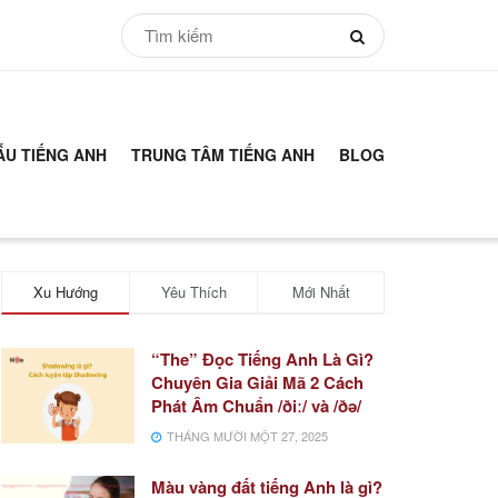
ẪU TIẾNG ANH
TRUNG TÂM TIẾNG ANH
BLOG
Xu Hướng
Yêu Thích
Mới Nhất
“The” Đọc Tiếng Anh Là Gì?
Chuyên Gia Giải Mã 2 Cách
Phát Âm Chuẩn /ðiː/ và /ðə/
THÁNG MƯỜI MỘT 27, 2025
Màu vàng đất tiếng Anh là gì?