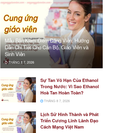
Mẫu Bản Kiểm Điểm Đảng Viên: Hướng
Dẫn Chi Tiết Cho Cán Bộ, Giáo Viên và
Sinh Viên
THÁNG 8 7, 2026
Sự Tan Vô Hạn Của Ethanol
Trong Nước: Vì Sao Ethanol
Hoà Tan Hoàn Toàn?
THÁNG 8 7, 2026
Lịch Sử Hình Thành và Phát
Triển Cương Lĩnh Lãnh Đạo
Cách Mạng Việt Nam