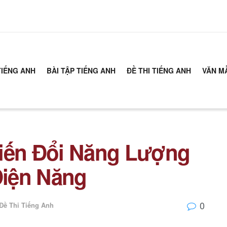
TIẾNG ANH
BÀI TẬP TIẾNG ANH
ĐỀ THI TIẾNG ANH
VĂN M
Biến Đổi Năng Lượng
iện Năng
0
Đề Thi Tiếng Anh