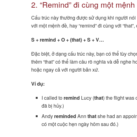
2. “Remind” đi cùng một mệnh
Cấu trúc này thường được sử dụng khi người nói 
với một mệnh đề, hay “remind” đi cùng với “that”,
S + remind + O + (that) + S + V…
Đặc biệt, ở dạng cấu trúc này, bạn có thể tùy ch
thêm “that” có thể làm câu rõ nghĩa và dễ nghe h
hoặc ngay cả với người bản xứ.
Ví dụ:
I called to
remind
Lucy (
that
) the flight wa
đã bị hủy.)
Andy
reminded
Ann
that
she had an appoin
có một cuộc hẹn ngày hôm sau đó.)