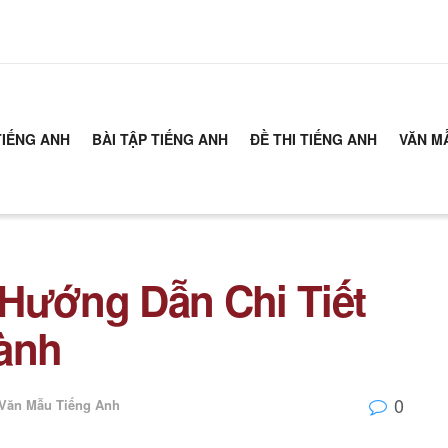
TIẾNG ANH
BÀI TẬP TIẾNG ANH
ĐỀ THI TIẾNG ANH
VĂN M
Hướng Dẫn Chi Tiết
Hành
0
Văn Mẫu Tiếng Anh