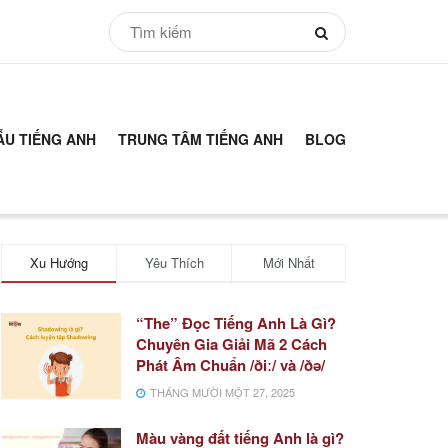
ẪU TIẾNG ANH
TRUNG TÂM TIẾNG ANH
BLOG
Xu Hướng
Yêu Thích
Mới Nhất
“The” Đọc Tiếng Anh Là Gì?
Chuyên Gia Giải Mã 2 Cách
Phát Âm Chuẩn /ðiː/ và /ðə/
THÁNG MƯỜI MỘT 27, 2025
Màu vàng đất tiếng Anh là gì?