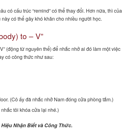
âu có cấu trúc “remind” có thể thay đổi. Hơn nữa, thì của
u này có thể gây khó khăn cho nhiều người học.
ody) to – V”
 V” (động từ nguyên thể) để nhắc nhở ai đó làm một việc
ày có công thức như sau:
door. (Cô ấy đã nhắc nhở Nam đóng cửa phòng tắm.)
 nhắc tôi khóa cửa lại nhé.)
u Hiệu Nhận Biết và Công Thức.