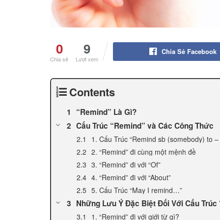
0
9
Chia Sẻ Facebook
Chia sẻ
Lượt xem
Contents
“Remind” Là Gì?
Cấu Trúc “Remind” và Các Công Thức
1. Cấu Trúc “Remind sb (somebody) to –
2. “Remind” đi cùng một mệnh đề
3. “Remind” đi với “Of”
4. “Remind” đi với “About”
5. Cấu Trúc “May I remind…”
Những Lưu Ý Đặc Biệt Đối Với Cấu Trúc
1. “Remind” đi với giới từ gì?