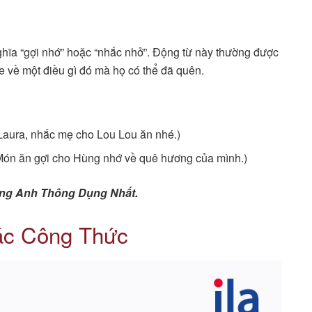
ghĩa “gợi nhớ” hoặc “nhắc nhở”. Động từ này thường được
 về một điều gì đó mà họ có thể đã quên.
Laura, nhắc mẹ cho Lou Lou ăn nhé.)
Món ăn gợi cho Hùng nhớ về quê hương của mình.)
iếng Anh Thông Dụng Nhất.
ác Công Thức