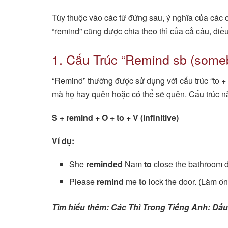
Tùy thuộc vào các từ đứng sau, ý nghĩa của các c
“remind” cũng được chia theo thì của cả câu, điề
1. Cấu Trúc “Remind sb (someb
“Remind” thường được sử dụng với cấu trúc “to +
mà họ hay quên hoặc có thể sẽ quên. Cấu trúc n
S + remind + O + to + V (infinitive)
Ví dụ:
She
reminded
Nam
to
close the bathroom 
Please
remind
me
to
lock the door. (Làm ơn
Tìm hiểu thêm: Các Thì Trong Tiếng Anh: Dấ