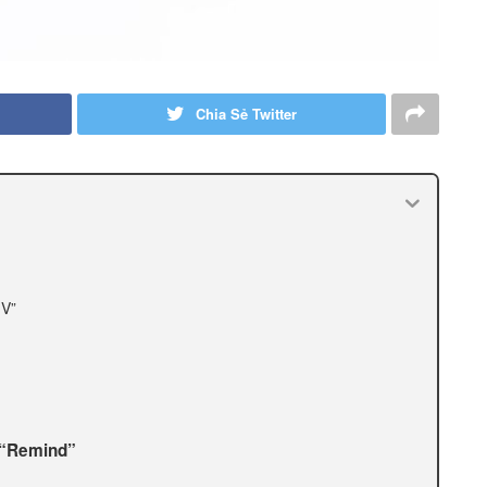
Chia Sẻ Twitter
 V”
 “Remind”