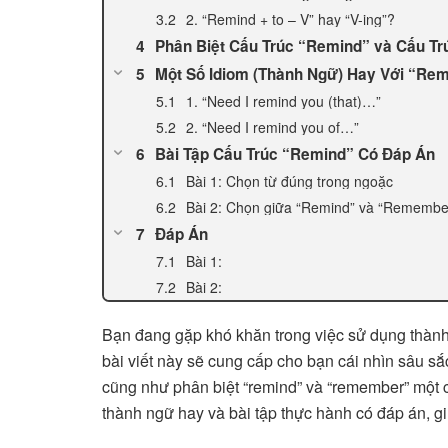
2. “Remind + to – V” hay “V-ing”?
Phân Biệt Cấu Trúc “Remind” và Cấu 
Một Số Idiom (Thành Ngữ) Hay Với “Re
1. “Need I remind you (that)…”
2. “Need I remind you of…”
Bài Tập Cấu Trúc “Remind” Có Đáp Án
Bài 1: Chọn từ đúng trong ngoặc
Bài 2: Chọn giữa “Remind” và “Remembe
Đáp Án
Bài 1:
Bài 2:
Bạn đang gặp khó khăn trong việc sử dụng thành 
bài viết này sẽ cung cấp cho bạn cái nhìn sâu sắ
cũng như phân biệt “remind” và “remember” một c
thành ngữ hay và bài tập thực hành có đáp án, g