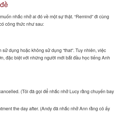
 đề
muốn nhắc nhở ai đó về một sự thật. “Remind” đi cùng
 có công thức như sau:
ọn sử dụng hoặc không sử dụng “that”. Tuy nhiên, việc
ơn, đặc biệt với những người mới bắt đầu học tiếng Anh
s cancelled. (Tôi đã gọi để nhắc nhở Lucy rằng chuyến bay
tment the day after. (Andy đã nhắc nhở Ann rằng cô ấy