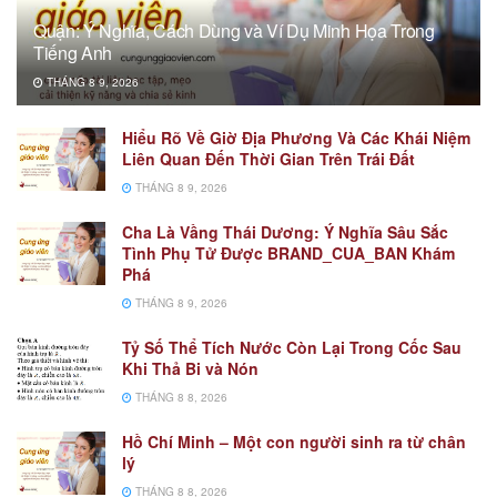
Quận: Ý Nghĩa, Cách Dùng và Ví Dụ Minh Họa Trong
Tiếng Anh
THÁNG 8 9, 2026
Hiểu Rõ Về Giờ Địa Phương Và Các Khái Niệm
Liên Quan Đến Thời Gian Trên Trái Đất
THÁNG 8 9, 2026
Cha Là Vầng Thái Dương: Ý Nghĩa Sâu Sắc
Tình Phụ Tử Được BRAND_CUA_BAN Khám
Phá
THÁNG 8 9, 2026
Tỷ Số Thể Tích Nước Còn Lại Trong Cốc Sau
Khi Thả Bi và Nón
THÁNG 8 8, 2026
Hồ Chí Minh – Một con người sinh ra từ chân
lý
THÁNG 8 8, 2026