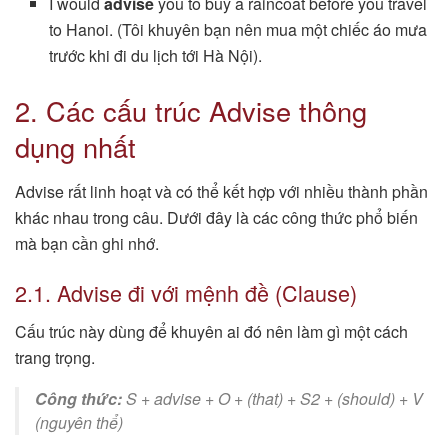
I would
advise
you to buy a raincoat before you travel
to Hanoi. (Tôi khuyên bạn nên mua một chiếc áo mưa
trước khi đi du lịch tới Hà Nội).
2. Các cấu trúc Advise thông
dụng nhất
Advise rất linh hoạt và có thể kết hợp với nhiều thành phần
khác nhau trong câu. Dưới đây là các công thức phổ biến
mà bạn cần ghi nhớ.
2.1. Advise đi với mệnh đề (Clause)
Cấu trúc này dùng để khuyên ai đó nên làm gì một cách
trang trọng.
Công thức:
S + advise + O + (that) + S2 + (should) + V
(nguyên thể)