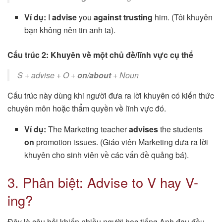
Ví dụ:
I
advise
you
against trusting
him. (Tôi khuyên
bạn không nên tin anh ta).
Cấu trúc 2: Khuyên về một chủ đề/lĩnh vực cụ thể
S + advise + O +
on/about
+ Noun
Cấu trúc này dùng khi người đưa ra lời khuyên có kiến thức
chuyên môn hoặc thẩm quyền về lĩnh vực đó.
Ví dụ:
The Marketing teacher
advises
the students
on
promotion issues. (Giáo viên Marketing đưa ra lời
khuyên cho sinh viên về các vấn đề quảng bá).
3. Phân biệt: Advise to V hay V-
ing?
Đây là câu hỏi khiến nhiều người học tiếng Anh đau đầu.