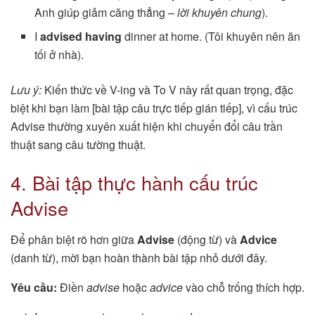
Anh giúp giảm căng thẳng –
lời khuyên chung
).
I
advised having
dinner at home. (Tôi khuyên nên ăn
tối ở nhà).
Lưu ý:
Kiến thức về V-ing và To V này rất quan trọng, đặc
biệt khi bạn làm [bài tập câu trực tiếp gián tiếp], vì cấu trúc
Advise thường xuyên xuất hiện khi chuyển đổi câu trần
thuật sang câu tường thuật.
4. Bài tập thực hành cấu trúc
Advise
Để phân biệt rõ hơn giữa
Advise
(động từ) và
Advice
(danh từ), mời bạn hoàn thành bài tập nhỏ dưới đây.
Yêu cầu:
Điền
advise
hoặc
advice
vào chỗ trống thích hợp.