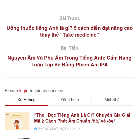
Bài Trước
Uống thuốc tiếng Anh là gì? 5 cách diễn đạt nâng cao
thay thế “Take medicine”
Bài Tiếp
Nguyên Âm Và Phụ Âm Trong Tiếng Anh: Cẩm Nang
Toàn Tập Về Bảng Phiên Âm IPA
Please
login
to join discussion
Xu Hướng
Yêu Thích
Mới Nhất
“The” Đọc Tiếng Anh Là Gì? Chuyên Gia Giải
Mã 2 Cách Phát Âm Chuẩn /ðiː/ và /ðə/
THÁNG MƯỜI MỘT 27, 2025