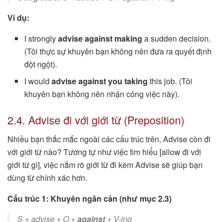
Ví dụ:
I strongly
advise against making
a sudden decision.
(Tôi thực sự khuyên bạn không nên đưa ra quyết định
đột ngột).
I would
advise against you taking
this job. (Tôi
khuyên bạn không nên nhận công việc này).
2.4. Advise đi với giới từ (Preposition)
Nhiều bạn thắc mắc ngoài các cấu trúc trên, Advise còn đi
với giới từ nào? Tương tự như việc tìm hiểu [allow đi với
giới từ gì], việc nắm rõ giới từ đi kèm Advise sẽ giúp bạn
dùng từ chính xác hơn.
Cấu trúc 1: Khuyên ngăn cản (như mục 2.3)
S + advise + O +
against
+ V-ing