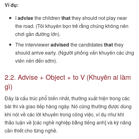
Ví dụ:
I
advise
the children
that
they should not play near
the road. (Tôi khuyên bọn trẻ rằng chúng không nên
chơi gần đường lớn).
The interviewer
advised
the candidates
that
they
should arrive early. (Người phỏng vấn khuyên các ứng
viên nên đến sớm).
2.2. Advise + Object + to V (Khuyên ai làm
gì)
Đây là cấu trúc phổ biến nhất, thường xuất hiện trong các
bài thi và giao tiếp hàng ngày. Nó cũng thường được dùng
khi nói về các lời khuyên trong công việc, ví dụ như khi
thảo luận về [các nghề nghiệp bằng tiếng anh] và kỹ năng
cần thiết cho từng nghề.