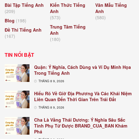
Bài Tập Tiếng Anh
Kiến Thức Tiếng
Văn Mẫu Tiếng
(209)
Anh
Anh
(573)
(580)
Blog
(198)
Trung Tâm Tiếng
Đề Thi Tiếng Anh
Anh
(167)
(180)
TIN NỔI BẬT
Quận: Ý Nghĩa, Cách Dùng và Ví Dụ Minh Họa
Trong Tiếng Anh
THÁNG 8 9, 2026
Hiểu Rõ Về Giờ Địa Phương Và Các Khái Niệm
Liên Quan Đến Thời Gian Trên Trái Đất
THÁNG 8 9, 2026
Cha Là Vầng Thái Dương: Ý Nghĩa Sâu Sắc
Tình Phụ Tử Được BRAND_CUA_BAN Khám
Phá