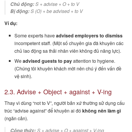
Chủ động:
S + advise + O + to V
Bị động:
S (O) + be advised + to V
Ví dụ:
Some experts have
advised employers to dismiss
incompetent staff. (Một số chuyên gia đã khuyên các
chủ lao động sa thải nhân viên không đủ năng lực).
We
advised guests to pay
attention to hygiene.
(Chúng tôi khuyên khách mời nên chú ý đến vấn đề
vệ sinh).
2.3. Advise + Object + against + V-ing
Thay vì dùng “not to V”, người bản xứ thường sử dụng cấu
trúc “advise against” để khuyên ai đó
không nên làm gì
(ngăn cản).
Công thức:
S + advise + O + against + V-ing