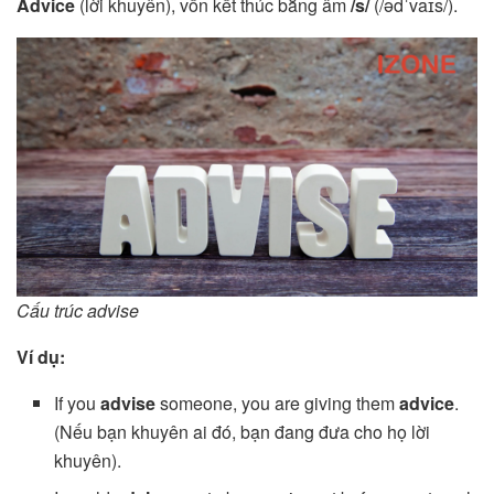
Advice
(lời khuyên), vốn kết thúc bằng âm
/s/
(/ədˈvaɪs/).
Cấu trúc advise
Ví dụ:
If you
advise
someone, you are giving them
advice
.
(Nếu bạn khuyên ai đó, bạn đang đưa cho họ lời
khuyên).