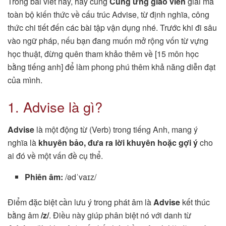
Trong bài viết này, hãy cùng
Cung ứng giáo viên
giải mã
toàn bộ kiến thức về cấu trúc Advise, từ định nghĩa, công
thức chi tiết đến các bài tập vận dụng nhé. Trước khi đi sâu
vào ngữ pháp, nếu bạn đang muốn mở rộng vốn từ vựng
học thuật, đừng quên tham khảo thêm về [15 môn học
bằng tiếng anh] để làm phong phú thêm khả năng diễn đạt
của mình.
1. Advise là gì?
Advise
là một động từ (Verb) trong tiếng Anh, mang ý
nghĩa là
khuyên bảo, đưa ra lời khuyên hoặc gợi ý
cho
ai đó về một vấn đề cụ thể.
Phiên âm:
/ədˈvaɪz/
Điểm đặc biệt cần lưu ý trong phát âm là
Advise
kết thúc
bằng âm
/z/
. Điều này giúp phân biệt nó với danh từ