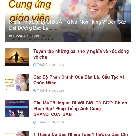
Khám Phá Địa Lý Châu Á: Từ Núi Non Hùng Vĩ Đến Các
Đại Dương Bao La
THÁNG 8 10, 2026
Tuyển tập những bài thơ ý nghĩa và xúc động
về cha
THÁNG 8 10, 2026
Các Bộ Phận Chính Của Bàn Là: Cấu Tạo và
Chức Năng
THÁNG 8 10, 2026
Giải Mã “Bilingual Đi Với Giới Từ Gì?”: Chinh
Phục Ngữ Pháp Tiếng Anh Cùng
BRAND_CUA_BAN
THÁNG 8 10, 2026
1 Tháng Có Bao Nhiêu Tuần? Hướng Dẫn Chi