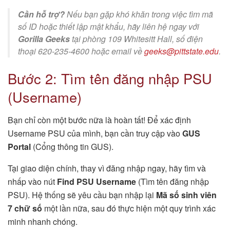
Cần hỗ trợ?
Nếu bạn gặp khó khăn trong việc tìm mã
số ID hoặc thiết lập mật khẩu, hãy liên hệ ngay với
Gorilla Geeks
tại phòng 109 Whitesitt Hall, số điện
thoại 620-235-4600 hoặc email về
geeks@pittstate.edu
.
Bước 2: Tìm tên đăng nhập PSU
(Username)
Bạn chỉ còn một bước nữa là hoàn tất! Để xác định
Username PSU của mình, bạn cần truy cập vào
GUS
Portal
(Cổng thông tin GUS).
Tại giao diện chính, thay vì đăng nhập ngay, hãy tìm và
nhấp vào nút
Find PSU Username
(Tìm tên đăng nhập
PSU). Hệ thống sẽ yêu cầu bạn nhập lại
Mã số sinh viên
7 chữ số
một lần nữa, sau đó thực hiện một quy trình xác
minh nhanh chóng.