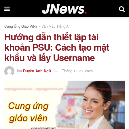
Cung Ứng Giáo Viên
Văn Mẫu Tiếng Anh
Hướng dẫn thiết lập tài
khoản PSU: Cách tạo mật
khẩu và lấy Username
bởi
Duyên Anh Ngữ
Tháng 12 23, 2025