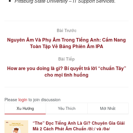
Pittsburg State University – IT Support Services.
Bài Trước
Nguyên Âm Và Phụ Âm Trong Tiếng Anh: Cẩm Nang
Toàn Tập Về Bảng Phiên Âm IPA
Bài Tiếp
How are you doing là gì? Bí quyết trả lời “chuẩn Tây”
cho mọi tình huống
Please
login
to join discussion
Xu Hướng
Yêu Thích
Mới Nhất
“The” Đọc Tiếng Anh Là Gì? Chuyên Gia Giải
Mã 2 Cách Phát Âm Chuẩn /ðiː/ và /ðə/