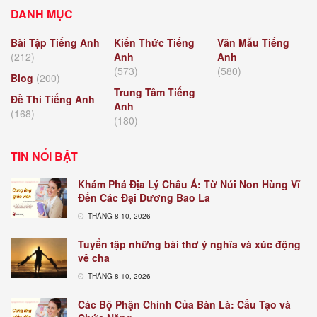
DANH MỤC
Bài Tập Tiếng Anh
Kiến Thức Tiếng
Văn Mẫu Tiếng
(212)
Anh
Anh
(573)
(580)
Blog
(200)
Trung Tâm Tiếng
Đề Thi Tiếng Anh
Anh
(168)
(180)
TIN NỔI BẬT
Khám Phá Địa Lý Châu Á: Từ Núi Non Hùng Vĩ
Đến Các Đại Dương Bao La
THÁNG 8 10, 2026
Tuyển tập những bài thơ ý nghĩa và xúc động
về cha
THÁNG 8 10, 2026
Các Bộ Phận Chính Của Bàn Là: Cấu Tạo và