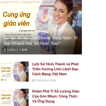
Sự Tan Vô Hạn Của Ethanol Trong Nước: Vì
Sao Ethanol Hoà Tan Hoàn Toàn?
THÁNG 8 7, 2026
Lịch Sử Hình Thành và Phát
Triển Cương Lĩnh Lãnh Đạo
Cách Mạng Việt Nam
THÁNG 8 6, 2026
Khám Phá Tỉ Số Lượng Giác
Của Góc Nhọn: Công Thức
Và Ứng Dụng