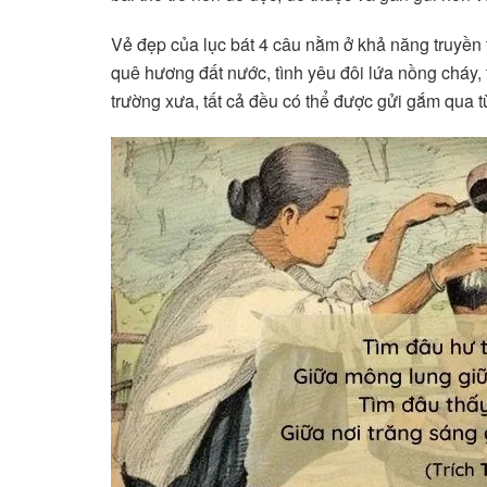
Vẻ đẹp của lục bát 4 câu nằm ở khả năng truyền 
quê hương đất nước, tình yêu đôi lứa nồng cháy,
trường xưa, tất cả đều có thể được gửi gắm qua