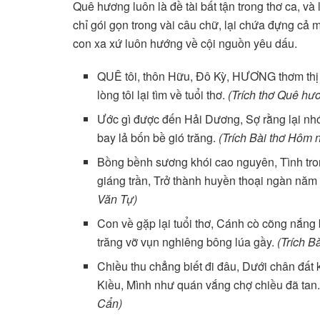
Quê hương luôn là đề tài bất tận trong thơ ca, v
chỉ gói gọn trong vài câu chữ, lại chứa đựng cả 
con xa xứ luôn hướng về cội nguồn yêu dấu.
QUÊ tôi, thôn Hữu, Đô Kỳ, HƯƠNG thơm thị
lòng tôi lại tìm về tuổi thơ.
(Trích thơ Quê h
Ước gì được đến Hải Dương, Sợ rằng lại nhớ
bay lả bốn bề gió trăng.
(Trích Bài thơ Hôm 
Bồng bềnh sương khói cao nguyên, Tình tr
giáng trần, Trở thành huyền thoại ngàn năm
Văn Tự)
Con về gặp lại tuổi thơ, Cánh cò cõng nắn
trăng vỡ vụn nghiêng bông lúa gầy.
(Trích B
Chiều thu chẳng biết đi đâu, Dưới chân đất 
Kiều, Mình như quán vắng chợ chiều đã tan
Cẩn)