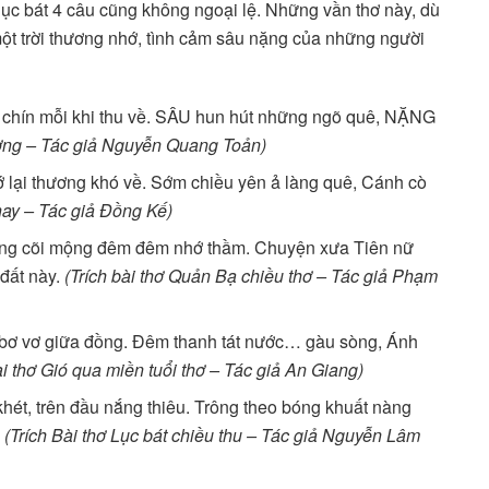
à lục bát 4 câu cũng không ngoại lệ. Những vần thơ này, dù
một trời thương nhớ, tình cảm sâu nặng của những người
 chín mỗi khi thu về. SÂU hun hút những ngõ quê, NẶNG
ương – Tác giả Nguyễn Quang Toản)
 lại thương khó về. Sớm chiều yên ả làng quê, Cánh cò
nay – Tác giả Đồng Kế)
ong cõi mộng đêm đêm nhớ thầm. Chuyện xưa Tiên nữ
 đất này.
(Trích bài thơ Quản Bạ chiều thơ – Tác giả Phạm
g bơ vơ giữa đồng. Đêm thanh tát nước… gàu sòng, Ánh
ài thơ Gió qua miền tuổi thơ – Tác giả An Giang)
khét, trên đầu nắng thiêu. Trông theo bóng khuất nàng
.
(Trích Bài thơ Lục bát chiều thu – Tác giả Nguyễn Lâm