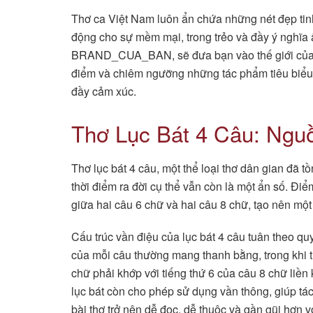
Thơ ca Việt Nam luôn ẩn chứa những nét đẹp tinh
động cho sự mềm mại, trong trẻo và đầy ý nghĩa ấ
BRAND_CUA_BAN, sẽ đưa bạn vào thế giới của n
điểm và chiêm ngưỡng những tác phẩm tiêu biểu 
đầy cảm xúc.
Thơ Lục Bát 4 Câu: Ngu
Thơ lục bát 4 câu, một thể loại thơ dân gian đã tồ
thời điểm ra đời cụ thể vẫn còn là một ẩn số. Điể
giữa hai câu 6 chữ và hai câu 8 chữ, tạo nên m
Cấu trúc vần điệu của lục bát 4 câu tuân theo quy
của mỗi câu thường mang thanh bằng, trong khi ti
chữ phải khớp với tiếng thứ 6 của câu 8 chữ liền 
lục bát còn cho phép sử dụng vần thông, giúp tác 
bài thơ trở nên dễ đọc, dễ thuộc và gần gũi hơn v