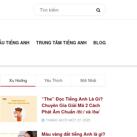
ẪU TIẾNG ANH
TRUNG TÂM TIẾNG ANH
BLOG
Xu Hướng
Yêu Thích
Mới Nhất
“The” Đọc Tiếng Anh Là Gì?
Chuyên Gia Giải Mã 2 Cách
Phát Âm Chuẩn /ðiː/ và /ðə/
THÁNG MƯỜI MỘT 27, 2025
Màu vàng đất tiếng Anh là gì?