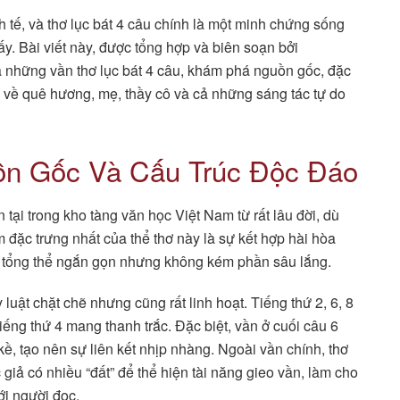
 tế, và thơ lục bát 4 câu chính là một minh chứng sống
y. Bài viết này, được tổng hợp và biên soạn bởi
hững vần thơ lục bát 4 câu, khám phá nguồn gốc, đặc
về quê hương, mẹ, thầy cô và cả những sáng tác tự do
ồn Gốc Và Cấu Trúc Độc Đáo
n tại trong kho tàng văn học Việt Nam từ rất lâu đời, dù
m đặc trưng nhất của thể thơ này là sự kết hợp hài hòa
ột tổng thể ngắn gọn nhưng không kém phần sâu lắng.
 luật chặt chẽ nhưng cũng rất linh hoạt. Tiếng thứ 2, 6, 8
ếng thứ 4 mang thanh trắc. Đặc biệt, vần ở cuối câu 6
kề, tạo nên sự liên kết nhịp nhàng. Ngoài vần chính, thơ
giả có nhiều “đất” để thể hiện tài năng gieo vần, làm cho
ới người đọc.