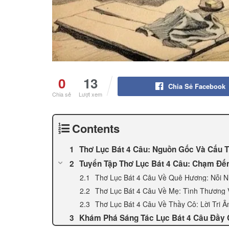
0
13
Chia Sẻ Facebook
Chia sẻ
Lượt xem
Contents
Thơ Lục Bát 4 Câu: Nguồn Gốc Và Cấu 
Tuyển Tập Thơ Lục Bát 4 Câu: Chạm Đến
Thơ Lục Bát 4 Câu Về Quê Hương: Nỗi 
Thơ Lục Bát 4 Câu Về Mẹ: Tình Thương 
Thơ Lục Bát 4 Câu Về Thầy Cô: Lời Tri 
Khám Phá Sáng Tác Lục Bát 4 Câu Đầy