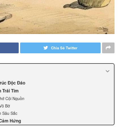
Chia Sẻ Twitter
Trúc Độc Đáo
 Trái Tim
Nhớ Cội Nguồn
Vô Bờ
Ân Sâu Sắc
 Cảm Hứng