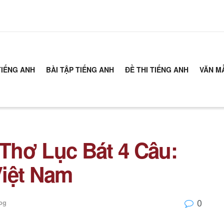
TIẾNG ANH
BÀI TẬP TIẾNG ANH
ĐỀ THI TIẾNG ANH
VĂN M
Thơ Lục Bát 4 Câu:
Việt Nam
0
og