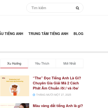
ẪU TIẾNG ANH
TRUNG TÂM TIẾNG ANH
BLOG
Xu Hướng
Yêu Thích
Mới Nhất
“The” Đọc Tiếng Anh Là Gì?
Chuyên Gia Giải Mã 2 Cách
Phát Âm Chuẩn /ðiː/ và /ðə/
THÁNG MƯỜI MỘT 27, 2025
Màu vàng đất tiếng Anh là gì?