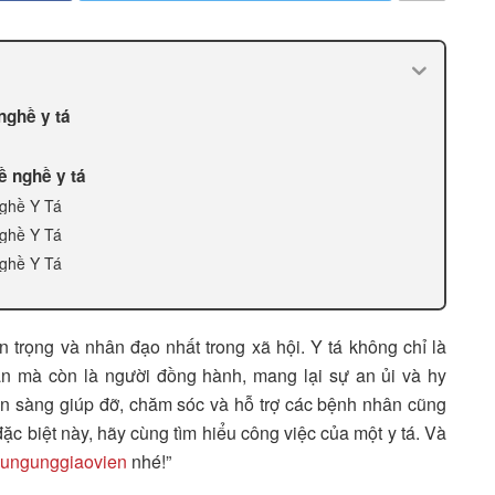
nghề y tá
ề nghề y tá
nghề Y Tá
nghề Y Tá
nghề Y Tá
 trọng và nhân đạo nhất trong xã hội. Y tá không chỉ là
 mà còn là người đồng hành, mang lại sự an ủi và hy
ẵn sàng giúp đỡ, chăm sóc và hỗ trợ các bệnh nhân cũng
đặc biệt này, hãy cùng tìm hiểu công việc của một y tá. Và
cungunggiaovien
nhé!”