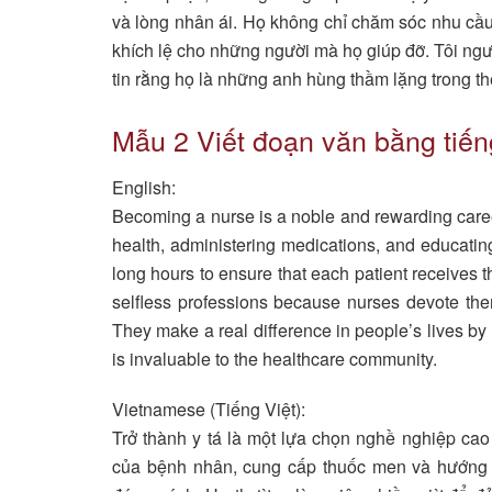
và lòng nhân ái. Họ không chỉ chăm sóc nhu cầu
khích lệ cho những người mà họ giúp đỡ. Tôi ngưỡ
tin rằng họ là những anh hùng thầm lặng trong thế
Mẫu 2 Viết đoạn văn bằng tiế
English:
Becoming a nurse is a noble and rewarding caree
health, administering medications, and educatin
long hours to ensure that each patient receives t
selfless professions because nurses devote them
They make a real difference in people’s lives by
is invaluable to the healthcare community.
Vietnamese (Tiếng Việt):
Trở thành y tá là một lựa chọn nghề nghiệp cao
của bệnh nhân, cung cấp thuốc men và hướng 