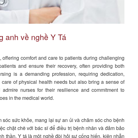
ng anh về nghề Y Tá
, offering comfort and care to patients during challenging
patients and ensure their recovery, often providing both
sing is a demanding profession, requiring dedication,
care of physical health needs but also bring a sense of
 admire nurses for their resilience and commitment to
oes in the medical world.
ăm sóc sức khỏe, mang lại sự an ủi và chăm sóc cho bệnh
ệc chặt chẽ với bác sĩ để điều trị bệnh nhân và đảm bảo
inh thần. Y tá là một nghề đòi hỏi sự cống hiến, kiên nhẫn