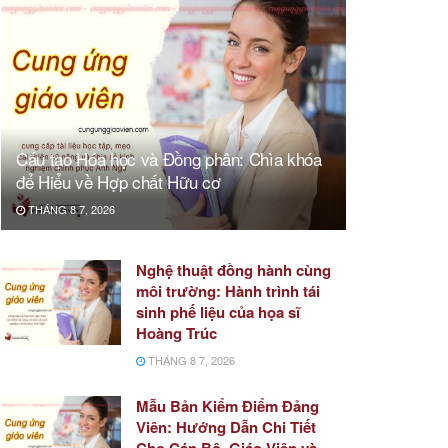
Cấu tạo Hóa học và Đồng phân: Chìa khóa
để Hiểu về Hợp chất Hữu cơ
THÁNG 8 7, 2026
Nghệ thuật đồng hành cùng
môi trường: Hành trình tái
sinh phế liệu của họa sĩ
Hoàng Trúc
THÁNG 8 7, 2026
Mẫu Bản Kiểm Điểm Đảng
Viên: Hướng Dẫn Chi Tiết
Cho Cán Bộ, Giáo Viên và