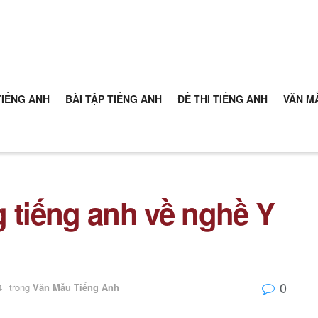
TIẾNG ANH
BÀI TẬP TIẾNG ANH
ĐỀ THI TIẾNG ANH
VĂN M
g tiếng anh về nghề Y
0
4
trong
Văn Mẫu Tiếng Anh