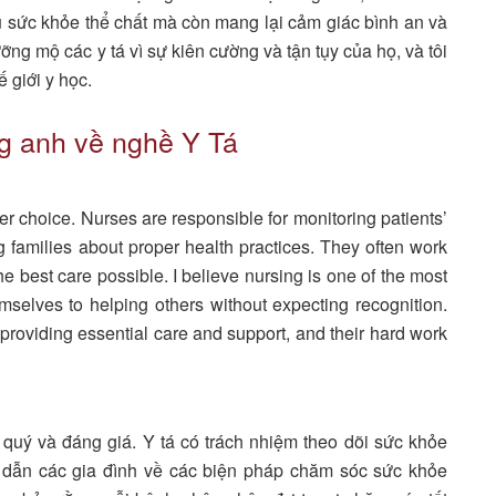
 sức khỏe thể chất mà còn mang lại cảm giác bình an và
ng mộ các y tá vì sự kiên cường và tận tụy của họ, và tôi
 giới y học.
ng anh về nghề Y Tá
r choice. Nurses are responsible for monitoring patients’
g families about proper health practices. They often work
he best care possible. I believe nursing is one of the most
selves to helping others without expecting recognition.
 providing essential care and support, and their hard work
 quý và đáng giá. Y tá có trách nhiệm theo dõi sức khỏe
dẫn các gia đình về các biện pháp chăm sóc sức khỏe