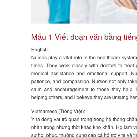
Mẫu 1 Viết đoạn văn bằng tiế
English:
Nurses play a vital role in the healthcare system
times. They work closely with doctors to treat 
medical assistance and emotional support. Nur
patience, and compassion. Nurses not only take 
calm and encouragement to those they help. I
helping others, and I believe they are unsung her
Vietnamese (Tiếng Việt):
Y tá đóng vai trò quan trọng trong hệ thống ch
nhân trong những thời khắc khó khăn. Họ làm vi
sự hồi phục, thường cung cấp cả hỗ trợ y tế và t