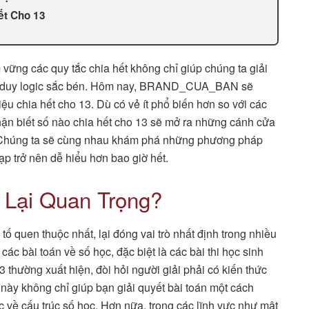
ết Cho 13
 vững các quy tắc chia hết không chỉ giúp chúng ta giải
tư duy logic sắc bén. Hôm nay, BRAND_CUA_BAN sẽ
ệu chia hết cho 13. Dù có vẻ ít phổ biến hơn so với các
nhận biết số nào chia hết cho 13 sẽ mở ra những cánh cửa
ọc. Chúng ta sẽ cùng nhau khám phá những phương pháp
p trở nên dễ hiểu hơn bao giờ hết.
 Lại Quan Trọng?
ố quen thuộc nhất, lại đóng vai trò nhất định trong nhiều
các bài toán về số học, đặc biệt là các bài thi học sinh
 thường xuất hiện, đòi hỏi người giải phải có kiến thức
 này không chỉ giúp bạn giải quyết bài toán một cách
về cấu trúc số học. Hơn nữa, trong các lĩnh vực như mật