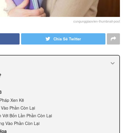
cungunggiaovien-thumbnail-post
Chia Sẻ Twitter
?
3
 Pháp Xen Kẽ
 Vào Phần Còn Lại
n Với Bốn Lần Phần Còn Lại
ùng Vào Phần Còn Lại
Họa