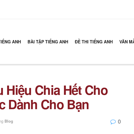
TIẾNG ANH
BÀI TẬP TIẾNG ANH
ĐỀ THI TIẾNG ANH
VĂN M
 Hiệu Chia Hết Cho
ọc Dành Cho Bạn
0
ng
Blog