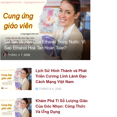
Sự Tan Vô Hạn Của Ethanol Trong Nước: Vì
Sao Ethanol Hoà Tan Hoàn Toàn?
THÁNG 8 7, 2026
Lịch Sử Hình Thành và Phát
Triển Cương Lĩnh Lãnh Đạo
Cách Mạng Việt Nam
THÁNG 8 6, 2026
Khám Phá Tỉ Số Lượng Giác
Của Góc Nhọn: Công Thức
Và Ứng Dụng