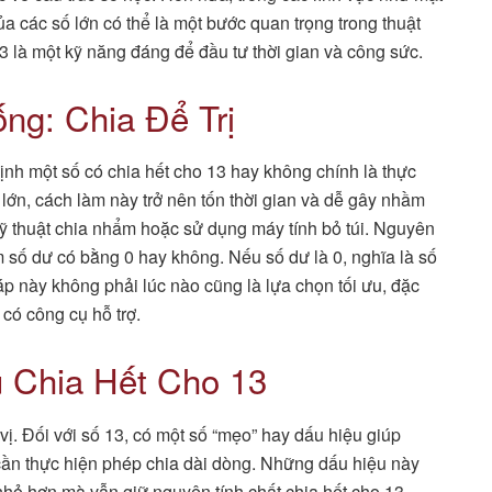
của các số lớn có thể là một bước quan trọng trong thuật
3 là một kỹ năng đáng để đầu tư thời gian và công sức.
ng: Chia Để Trị
nh một số có chia hết cho 13 hay không chính là thực
 lớn, cách làm này trở nên tốn thời gian và dễ gây nhầm
kỹ thuật chia nhẩm hoặc sử dụng máy tính bỏ túi. Nguyên
em số dư có bằng 0 hay không. Nếu số dư là 0, nghĩa là số
p này không phải lúc nào cũng là lựa chọn tối ưu, đặc
 có công cụ hỗ trợ.
 Chia Hết Cho 13
vị. Đối với số 13, có một số “mẹo” hay dấu hiệu giúp
cần thực hiện phép chia dài dòng. Những dấu hiệu này
nhỏ hơn mà vẫn giữ nguyên tính chất chia hết cho 13.