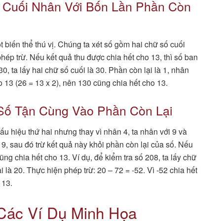
ố Cuối Nhân Với Bốn Lần Phần Còn
 biến thể thú vị. Chúng ta xét số gồm hai chữ số cuối
hép trừ. Nếu kết quả thu được chia hết cho 13, thì số ban
0, ta lấy hai chữ số cuối là 30. Phần còn lại là 1, nhân
ho 13 (26 = 13 x 2), nên 130 cũng chia hết cho 13.
 Số Tận Cùng Vào Phần Còn Lại
ấu hiệu thứ hai nhưng thay vì nhân 4, ta nhân với 9 và
 9, sau đó trừ kết quả này khỏi phần còn lại của số. Nếu
ũng chia hết cho 13. Ví dụ, để kiểm tra số 208, ta lấy chữ
 là 20. Thực hiện phép trừ: 20 – 72 = -52. Vì -52 chia hết
 13.
Các Ví Dụ Minh Họa