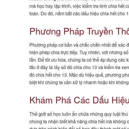
mã học hay lập trình, việc kiểm tra tính chia hết 
toán. Do đó, nắm bắt các dấu hiệu chia hết cho 1
Phương Pháp Truyền Thố
Phương pháp cơ bản và chắc chắn nhất để xác đị
hiện phép chia trực tiếp. Tuy nhiên, với những số
lẫn. Để tối ưu hóa, chúng ta có thể áp dụng các 
tắc ở đây là lấy số đó chia cho 13 và kiểm tra x
đó chia hết cho 13. Mặc dù hiệu quả, phương phá
biệt khi chúng ta cần xử lý nhanh hoặc khi không
Khám Phá Các Dấu Hiệu
Thế giới số học luôn ẩn chứa những quy luật thú 
chúng ta nhận biết khả năng chia hết mà không 
dựa trên cách biến đổi số ban đầu thành một số 