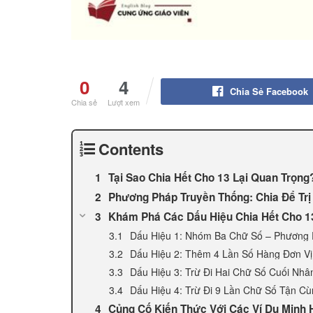
0
4
Chia Sẻ Facebook
Chia sẻ
Lượt xem
Contents
Tại Sao Chia Hết Cho 13 Lại Quan Trọng
Phương Pháp Truyền Thống: Chia Để Trị
Khám Phá Các Dấu Hiệu Chia Hết Cho 1
Dấu Hiệu 1: Nhóm Ba Chữ Số – Phương
Dấu Hiệu 2: Thêm 4 Lần Số Hàng Đơn Vị
Dấu Hiệu 3: Trừ Đi Hai Chữ Số Cuối Nhâ
Dấu Hiệu 4: Trừ Đi 9 Lần Chữ Số Tận C
Củng Cố Kiến Thức Với Các Ví Dụ Minh 