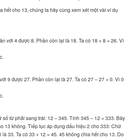
a hết cho 13, chúng ta hãy cùng xem xét một vài ví dụ
n với 4 được 8. Phần còn lại là 18. Ta có 18 + 8 = 26. Vì
c.
ới 9 được 27. Phần còn lại là 27. Ta có 27 – 27 = 0. Vì 0
c.
số từ phải sang trái: 12 – 345. Tính 345 – 12 = 333. Bây
cho 13 không. Tiếp tục áp dụng dấu hiệu 2 cho 333: Chữ
i là 33. Ta có 33 + 12 = 45. 45 không chia hết cho 13. Do