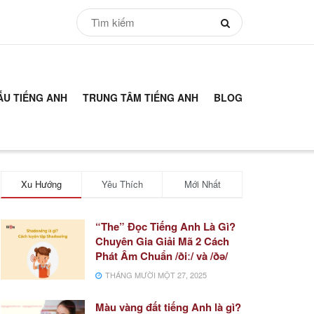
ẪU TIẾNG ANH
TRUNG TÂM TIẾNG ANH
BLOG
Xu Hướng
Yêu Thích
Mới Nhất
“The” Đọc Tiếng Anh Là Gì?
Chuyên Gia Giải Mã 2 Cách
Phát Âm Chuẩn /ðiː/ và /ðə/
THÁNG MƯỜI MỘT 27, 2025
Màu vàng đất tiếng Anh là gì?