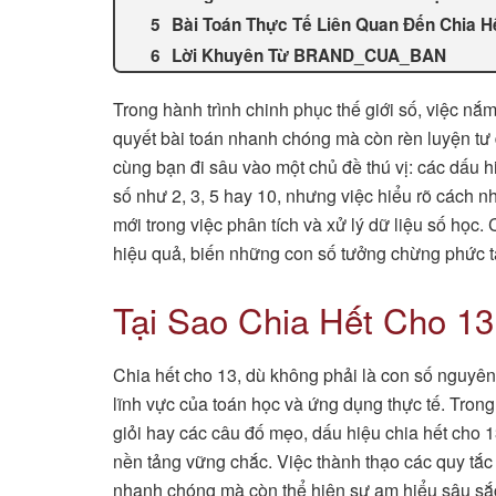
Bài Toán Thực Tế Liên Quan Đến Chia H
Lời Khuyên Từ BRAND_CUA_BAN
Trong hành trình chinh phục thế giới số, việc nắm
quyết bài toán nhanh chóng mà còn rèn luyện 
cùng bạn đi sâu vào một chủ đề thú vị: các dấu hi
số như 2, 3, 5 hay 10, nhưng việc hiểu rõ cách 
mới trong việc phân tích và xử lý dữ liệu số h
hiệu quả, biến những con số tưởng chừng phức tạ
Tại Sao Chia Hết Cho 13
Chia hết cho 13, dù không phải là con số nguyên t
lĩnh vực của toán học và ứng dụng thực tế. Trong 
giỏi hay các câu đố mẹo, dấu hiệu chia hết cho 13
nền tảng vững chắc. Việc thành thạo các quy tắc
nhanh chóng mà còn thể hiện sự am hiểu sâu sắc 