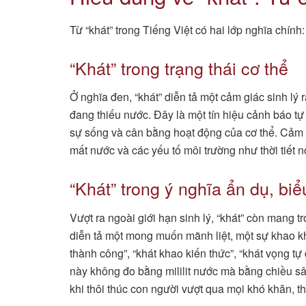
Từ “khát” trong Tiếng Việt có hai lớp nghĩa chính
“Khát” trong trạng thái cơ thể
Ở nghĩa đen, “khát” diễn tả một cảm giác sinh l
đang thiếu nước. Đây là một tín hiệu cảnh báo tự
sự sống và cân bằng hoạt động của cơ thể. Cảm g
mất nước và các yếu tố môi trường như thời tiết
“Khát” trong ý nghĩa ẩn dụ, bi
Vượt ra ngoài giới hạn sinh lý, “khát” còn mang
diễn tả một mong muốn mãnh liệt, một sự khao khá
thành công”, “khát khao kiến thức”, “khát vọng tự
này không đo bằng mililit nước mà bằng chiều sâ
khi thôi thúc con người vượt qua mọi khó khăn, t