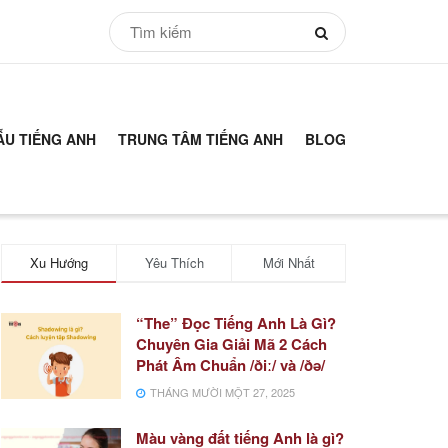
ẪU TIẾNG ANH
TRUNG TÂM TIẾNG ANH
BLOG
Xu Hướng
Yêu Thích
Mới Nhất
“The” Đọc Tiếng Anh Là Gì?
Chuyên Gia Giải Mã 2 Cách
Phát Âm Chuẩn /ðiː/ và /ðə/
THÁNG MƯỜI MỘT 27, 2025
Màu vàng đất tiếng Anh là gì?