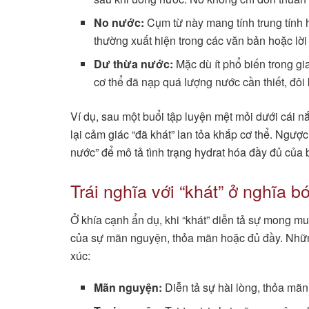
No nước:
Cụm từ này mang tính trung tính h
thường xuất hiện trong các văn bản hoặc lời 
Dư thừa nước:
Mặc dù ít phổ biến trong gi
cơ thể đã nạp quá lượng nước cần thiết, đôi 
Ví dụ, sau một buổi tập luyện mệt mỏi dưới cái 
lại cảm giác “đã khát” lan tỏa khắp cơ thể. Ngược
nước” để mô tả tình trạng hydrat hóa đầy đủ của
Trái nghĩa với “khát” ở nghĩa b
Ở khía cạnh ẩn dụ, khi “khát” diễn tả sự mong muố
của sự mãn nguyện, thỏa mãn hoặc đủ đầy. Những
xúc:
Mãn nguyện:
Diễn tả sự hài lòng, thỏa mãn