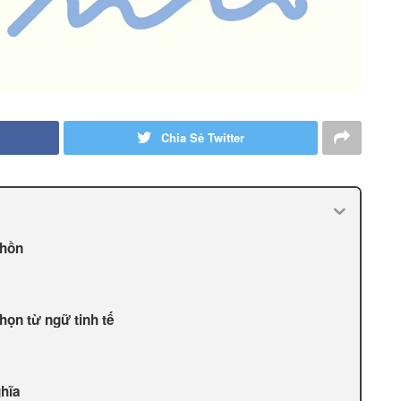
Chia Sẻ Twitter
 hồn
họn từ ngữ tinh tế
ghĩa