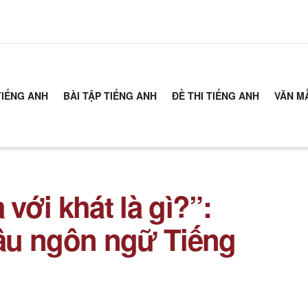
TIẾNG ANH
BÀI TẬP TIẾNG ANH
ĐỀ THI TIẾNG ANH
VĂN M
 với khát là gì?”:
âu ngôn ngữ Tiếng