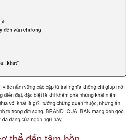
uật
ày đến văn chương
ủa “khát”
, việc nắm vững các cặp từ trái nghĩa không chỉ giúp mở
 diễn đạt, đặc biệt là khi khám phá những khái niệm
ghĩa với khát là gì?” tưởng chừng quen thuộc, nhưng ẩn
g tinh tế trong đời sống. BRAND_CUA_BAN mang đến góc
sự đa dạng của ngôn ngữ này.
cơ thể đến tâm hồn