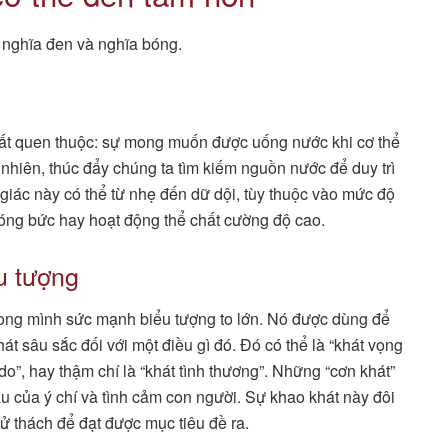
: nghĩa đen và nghĩa bóng.
ý rất quen thuộc: sự mong muốn được uống nước khi cơ thể
 nhiên, thúc đẩy chúng ta tìm kiếm nguồn nước để duy trì
iác này có thể từ nhẹ đến dữ dội, tùy thuộc vào mức độ
 nóng bức hay hoạt động thể chất cường độ cao.
ểu tượng
 trong mình sức mạnh biểu tượng to lớn. Nó được dùng để
t sâu sắc đối với một điều gì đó. Đó có thể là “khát vọng
 do”, hay thậm chí là “khát tình thương”. Những “cơn khát”
u của ý chí và tình cảm con người. Sự khao khát này đôi
hử thách để đạt được mục tiêu đề ra.