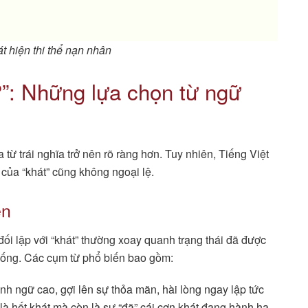
 hiện thi thể nạn nhân
ì?”: Những lựa chọn từ ngữ
a từ trái nghĩa trở nên rõ ràng hơn. Tuy nhiên, Tiếng Việt
a của “khát” cũng không ngoại lệ.
en
đối lập với “khát” thường xoay quanh trạng thái đã được
ống. Các cụm từ phổ biến bao gồm:
nh ngữ cao, gợi lên sự thỏa mãn, hài lòng ngay lập tức
à hết khát mà còn là sự “đã” cái cơn khát đang hành hạ.