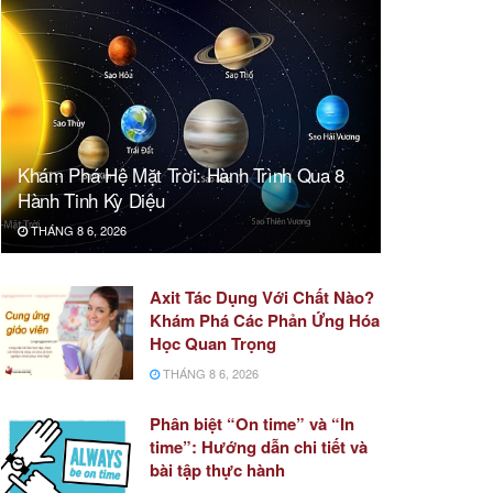
Khám Phá Hệ Mặt Trời: Hành Trình Qua 8
Hành Tinh Kỳ Diệu
THÁNG 8 6, 2026
Axit Tác Dụng Với Chất Nào?
Khám Phá Các Phản Ứng Hóa
Học Quan Trọng
THÁNG 8 6, 2026
Phân biệt “On time” và “In
time”: Hướng dẫn chi tiết và
bài tập thực hành