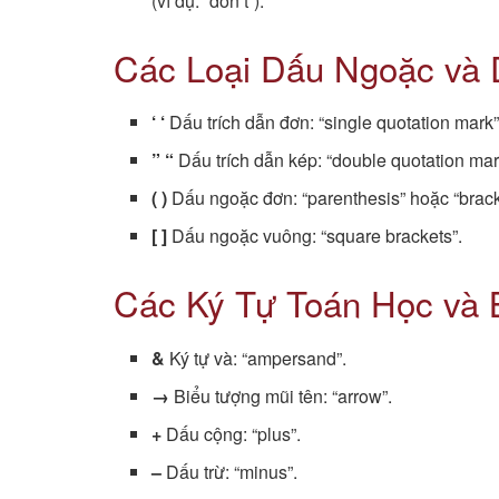
(ví dụ: “don’t”).
Các Loại Dấu Ngoặc và 
‘ ‘
Dấu trích dẫn đơn: “single quotation mark”
” “
Dấu trích dẫn kép: “double quotation mar
( )
Dấu ngoặc đơn: “parenthesis” hoặc “brack
[ ]
Dấu ngoặc vuông: “square brackets”.
Các Ký Tự Toán Học và 
&
Ký tự và: “ampersand”.
→
Biểu tượng mũi tên: “arrow”.
+
Dấu cộng: “plus”.
–
Dấu trừ: “minus”.