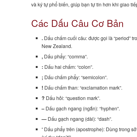
và ký tự phổ biến, giúp bạn tự tin hơn khi giao t
Các Dấu Câu Cơ Bản
.
Dấu chấm cuối câu: được gọi là “period” tro
New Zealand.
,
Dấu phẩy: “comma”.
:
Dấu hai chấm: “colon”.
;
Dấu chấm phẩy: “semicolon”.
!
Dấu chấm than: “exclamation mark”.
?
Dấu hỏi: “question mark”.
–
Dấu gạch ngang (ngắn): “hyphen”.
—
Dấu gạch ngang (dài): “dash”.
‘
Dấu phẩy trên (apostrophe): Dùng trong sở h