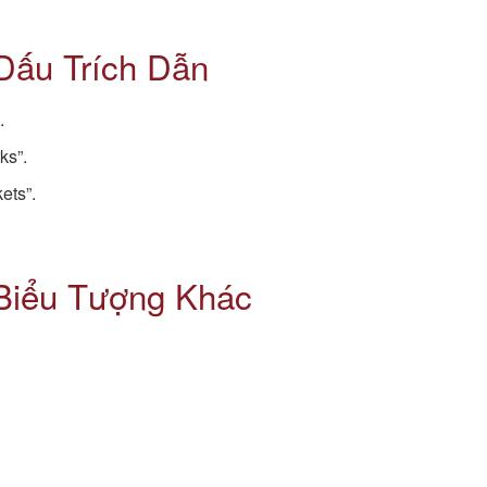
Dấu Trích Dẫn
.
ks”.
ets”.
Biểu Tượng Khác