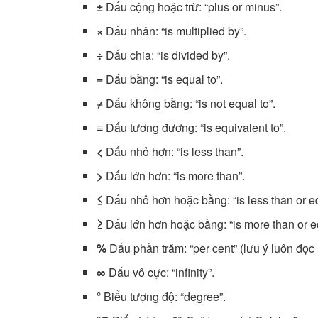
±
Dấu cộng hoặc trừ: “plus or minus”.
×
Dấu nhân: “is multiplied by”.
÷
Dấu chia: “is divided by”.
=
Dấu bằng: “is equal to”.
≠
Dấu không bằng: “is not equal to”.
≡
Dấu tương đương: “is equivalent to”.
<
Dấu nhỏ hơn: “is less than”.
>
Dấu lớn hơn: “is more than”.
≤
Dấu nhỏ hơn hoặc bằng: “is less than or eq
≥
Dấu lớn hơn hoặc bằng: “is more than or eq
%
Dấu phần trăm: “per cent” (lưu ý luôn đọc l
∞
Dấu vô cực: “infinity”.
°
Biểu tượng độ: “degree”.