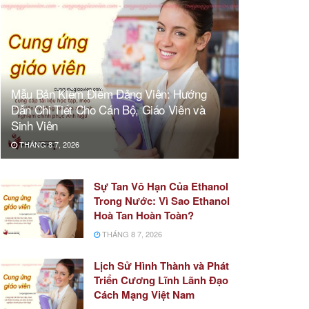
Mẫu Bản Kiểm Điểm Đảng Viên: Hướng
Dẫn Chi Tiết Cho Cán Bộ, Giáo Viên và
Sinh Viên
THÁNG 8 7, 2026
Sự Tan Vô Hạn Của Ethanol
Trong Nước: Vì Sao Ethanol
Hoà Tan Hoàn Toàn?
THÁNG 8 7, 2026
Lịch Sử Hình Thành và Phát
Triển Cương Lĩnh Lãnh Đạo
Cách Mạng Việt Nam