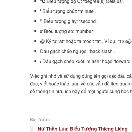
°C
Biểu tượng độ C: “degree(s) Celsius”.
′
Biểu tượng phút: “minute”.
”
Biểu tượng giây: “second”.
#
Biểu tượng số: “number”.
@
Ký tự “at” hoặc “a móc”: “at”. Ví dụ, “
123@
Dấu gạch chéo ngược: “back slash”.
/
Dấu gạch chéo xuôi: “slash” hoặc “forward 
Việc ghi nhớ và sử dụng đúng tên gọi các dấu câu
đọc, viết hoặc thảo luận về các vấn đề liên quan
sẻ thông tin hữu ích này để mọi người cùng học h
Bài Trước
Nữ Thần Lúa: Biểu Tượng Thiêng Liêng