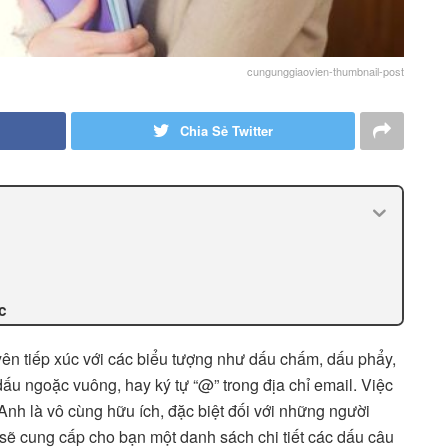
cungunggiaovien-thumbnail-post
Chia Sẻ Twitter
c
ên tiếp xúc với các biểu tượng như dấu chấm, dấu phẩy,
u ngoặc vuông, hay ký tự “@” trong địa chỉ email. Việc
Anh là vô cùng hữu ích, đặc biệt đối với những người
sẽ cung cấp cho bạn một danh sách chi tiết các dấu câu