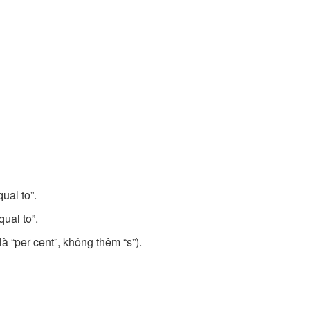
ual to”.
ual to”.
à “per cent”, không thêm “s”).