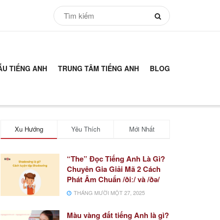
ẪU TIẾNG ANH
TRUNG TÂM TIẾNG ANH
BLOG
Xu Hướng
Yêu Thích
Mới Nhất
“The” Đọc Tiếng Anh Là Gì?
Chuyên Gia Giải Mã 2 Cách
Phát Âm Chuẩn /ðiː/ và /ðə/
THÁNG MƯỜI MỘT 27, 2025
Màu vàng đất tiếng Anh là gì?