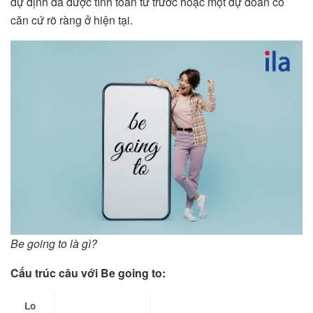
dự định đã được tính toán từ trước hoặc một dự đoán có
căn cứ rõ ràng ở hiện tại.
Be going to là gì?
Cấu trúc câu với Be going to:
Lo