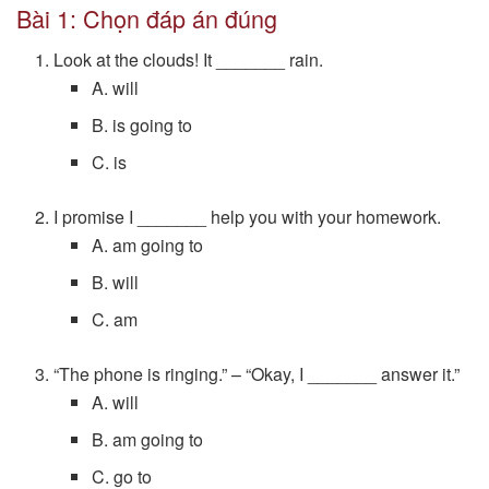
Bài 1: Chọn đáp án đúng
Look at the clouds! It _______ rain.
A. will
B. is going to
C. is
I promise I _______ help you with your homework.
A. am going to
B. will
C. am
“The phone is ringing.” – “Okay, I _______ answer it.”
A. will
B. am going to
C. go to