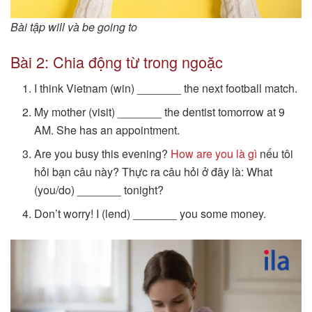
Bài tập will và be going to
Bài 2: Chia động từ trong ngoặc
I think Vietnam (win) _______ the next football match.
My mother (visit) _______ the dentist tomorrow at 9
AM. She has an appointment.
Are you busy this evening?
How are you là gì
nếu tôi
hỏi bạn câu này? Thực ra câu hỏi ở đây là: What
(you/do) _______ tonight?
Don’t worry! I (lend) _______ you some money.