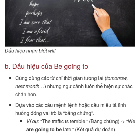
Dấu hiệu nhận biết will
b. Dấu hiệu của Be going to
Cũng dùng các từ chỉ thời gian tương lai (
tomorrow,
next month…
) nhưng ngữ cảnh luôn thể hiện sự chắc
chắn hơn.
Dựa vào các câu mệnh lệnh hoặc câu miêu tả tình
huống đóng vai trò là “bằng chứng”.
Ví dụ:
“The traffic is terrible.” (Bằng chứng) -> “We
are going to be
late.” (Kết quả dự đoán).