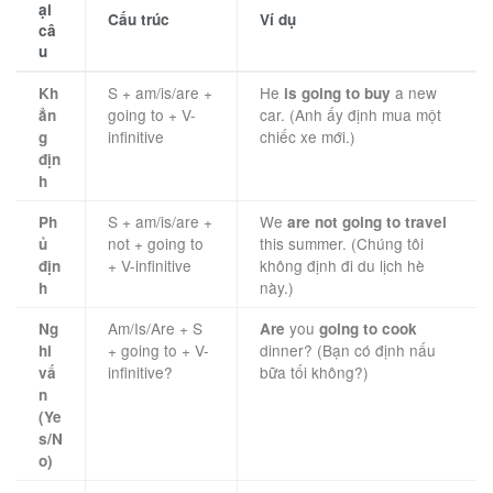
ại
Cấu trúc
Ví dụ
câ
u
S + am/is/are +
He
a new
Kh
is going to buy
going to + V-
car. (Anh ấy định mua một
ẳn
infinitive
chiếc xe mới.)
g
địn
h
S + am/is/are +
We
Ph
are not going to travel
not + going to
this summer. (Chúng tôi
ủ
+ V-infinitive
không định đi du lịch hè
địn
này.)
h
Am/Is/Are + S
you
Ng
Are
going to cook
+ going to + V-
dinner? (Bạn có định nấu
hi
infinitive?
bữa tối không?)
vấ
n
(Ye
s/N
o)