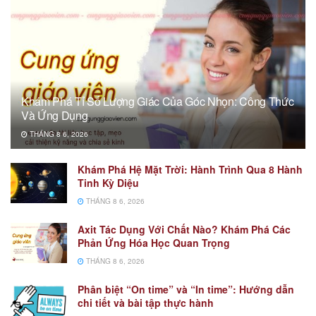
Khám Phá Tỉ Số Lượng Giác Của Góc Nhọn: Công Thức
Và Ứng Dụng
THÁNG 8 6, 2026
Khám Phá Hệ Mặt Trời: Hành Trình Qua 8 Hành
Tinh Kỳ Diệu
THÁNG 8 6, 2026
Axit Tác Dụng Với Chất Nào? Khám Phá Các
Phản Ứng Hóa Học Quan Trọng
THÁNG 8 6, 2026
Phân biệt “On time” và “In time”: Hướng dẫn
chi tiết và bài tập thực hành