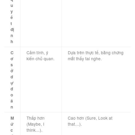
u
y
ế
t
đị
n
h
Cảm tính, ý
Dựa trên thực tế, bằng chứng
C
kiến chủ quan.
mắt thấy tai nghe.
ơ
s
ở
d
ự
đ
o
á
n
Thấp hơn
Cao hơn (Sure, Look at
M
(Maybe, I
that…).
ứ
think…).
c