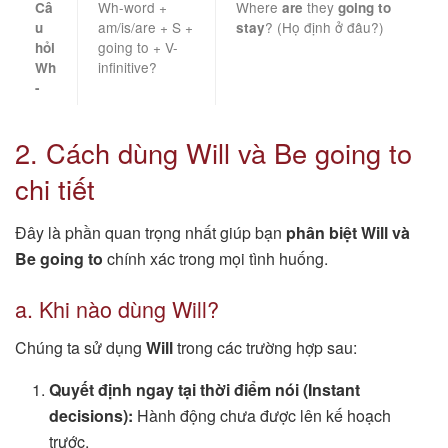
Wh-word +
Where
they
Câ
are
going to
am/is/are + S +
? (Họ định ở đâu?)
u
stay
going to + V-
hỏi
infinitive?
Wh
-
2. Cách dùng Will và Be going to
chi tiết
Đây là phần quan trọng nhất giúp bạn
phân biệt Will và
Be going to
chính xác trong mọi tình huống.
a. Khi nào dùng Will?
Chúng ta sử dụng
Will
trong các trường hợp sau:
Quyết định ngay tại thời điểm nói (Instant
decisions):
Hành động chưa được lên kế hoạch
trước.