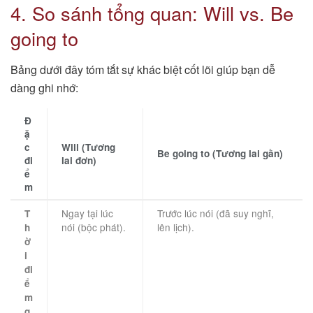
4. So sánh tổng quan: Will vs. Be
going to
Bảng dưới đây tóm tắt sự khác biệt cốt lõi giúp bạn dễ
dàng ghi nhớ:
Đ
ặ
c
Will (Tương
Be going to (Tương lai gần)
đi
lai đơn)
ể
m
Ngay tại lúc
Trước lúc nói (đã suy nghĩ,
T
nói (bộc phát).
lên lịch).
h
ờ
i
đi
ể
m
q