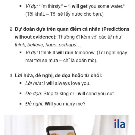
Ví dụ:
“I’m thirsty.” – “I
will get
you some water.”
(Tôi khát. – Tôi sẽ lấy nước cho bạn.)
Dự đoán dựa trên quan điểm cá nhân (Predictions
without evidence):
Thường đi kèm với các từ như
think, believe, hope, perhaps…
Ví dụ:
I think it
will rain
tomorrow. (Tôi nghĩ ngày
mai trời sẽ mưa – chỉ là đoán mò).
Lời hứa, đề nghị, đe dọa hoặc từ chối:
Lời hứa:
I
will
always love you.
Đe dọa:
Stop talking or I
will
send you out.
Đề nghị:
Will
you marry me?