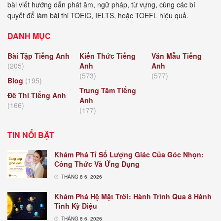
bài viết hướng dẫn phát âm, ngữ pháp, từ vựng, cùng các bí
quyết để làm bài thi TOEIC, IELTS, hoặc TOEFL hiệu quả.
DANH MỤC
Bài Tập Tiếng Anh
Kiến Thức Tiếng
Văn Mẫu Tiếng
(205)
Anh
Anh
(573)
(577)
Blog
(195)
Trung Tâm Tiếng
Đề Thi Tiếng Anh
Anh
(166)
(177)
TIN NỔI BẬT
Khám Phá Tỉ Số Lượng Giác Của Góc Nhọn:
Công Thức Và Ứng Dụng
THÁNG 8 6, 2026
Khám Phá Hệ Mặt Trời: Hành Trình Qua 8 Hành
Tinh Kỳ Diệu
THÁNG 8 6, 2026