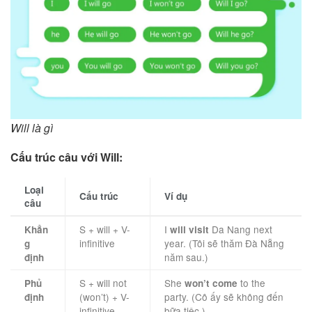
Will là gì
Cấu trúc câu với Will:
Loại
Cấu trúc
Ví dụ
câu
S + will + V-
I
Da Nang next
Khẳn
will visit
infinitive
year. (Tôi sẽ thăm Đà Nẵng
g
năm sau.)
định
S + will not
She
to the
Phủ
won’t come
(won’t) + V-
party. (Cô ấy sẽ không đến
định
infinitive
bữa tiệc.)