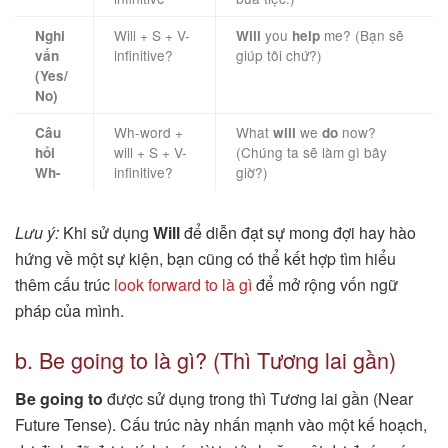
Will + S + V-
you
me? (Bạn sẽ
Nghi
Will
help
infinitive?
giúp tôi chứ?)
vấn
(Yes/
No)
Wh-word +
What
we
now?
Câu
will
do
will + S + V-
(Chúng ta sẽ làm gì bây
hỏi
infinitive?
giờ?)
Wh-
Lưu ý:
Khi sử dụng
Will
để diễn đạt sự mong đợi hay hào
hứng về một sự kiện, bạn cũng có thể kết hợp tìm hiểu
thêm cấu trúc
look forward to là gì
để mở rộng vốn ngữ
pháp của mình.
b. Be going to là gì? (Thì Tương lai gần)
Be going to
được sử dụng trong thì Tương lai gần (Near
Future Tense). Cấu trúc này nhấn mạnh vào một kế hoạch,