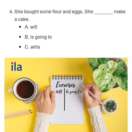
She bought some flour and eggs. She _______ make
a cake.
A. will
B. is going to
C. wills