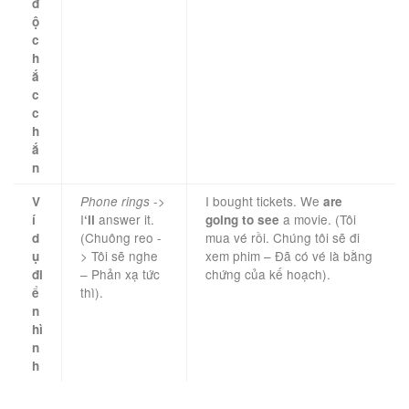
đ
ộ
c
h
ắ
c
c
h
ắ
n
->
I bought tickets. We
V
Phone rings
are
I
answer it.
a movie. (Tôi
í
‘ll
going to see
(Chuông reo -
mua vé rồi. Chúng tôi sẽ đi
d
> Tôi sẽ nghe
xem phim – Đã có vé là bằng
ụ
– Phản xạ tức
chứng của kế hoạch).
đi
thì).
ể
n
hì
n
h