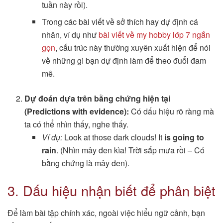
tuần này rồi).
Trong các bài viết về sở thích hay dự định cá
nhân, ví dụ như
bài viết về my hobby lớp 7 ngắn
gọn
, cấu trúc này thường xuyên xuất hiện để nói
về những gì bạn dự định làm để theo đuổi đam
mê.
Dự đoán dựa trên bằng chứng hiện tại
(Predictions with evidence):
Có dấu hiệu rõ ràng mà
ta có thể nhìn thấy, nghe thấy.
Ví dụ:
Look at those dark clouds! It
is going to
rain
. (Nhìn mây đen kìa! Trời sắp mưa rồi – Có
bằng chứng là mây đen).
3. Dấu hiệu nhận biết để phân biệt
Để làm bài tập chính xác, ngoài việc hiểu ngữ cảnh, bạn